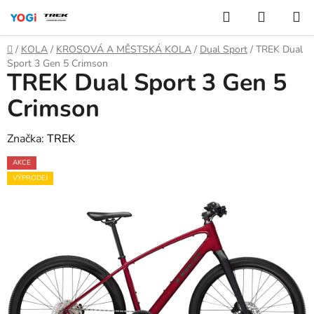
Přejít
Hledat
NÁKUP
na
KOŠÍK
obsah
Domů
/
KOLA
/
KROSOVÁ A MĚSTSKÁ KOLA
/
Dual Sport
/
TREK Dual
Sport 3 Gen 5 Crimson
TREK Dual Sport 3 Gen 5
Crimson
Značka:
TREK
AKCE
VÝPRODEJ