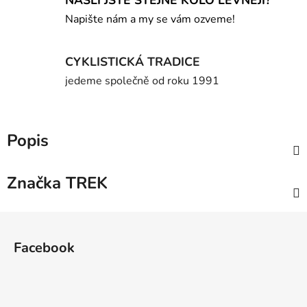
Napište nám a my se vám ozveme!
CYKLISTICKÁ TRADICE
jedeme společně od roku 1991
Popis
Značka
TREK
Z
á
Facebook
p
a
t