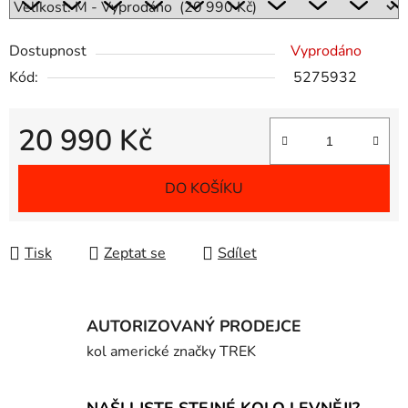
Dostupnost
Vyprodáno
Kód:
5275932
20 990 Kč
Měrná cena:
DO KOŠÍKU
Tisk
Zeptat se
Sdílet
AUTORIZOVANÝ PRODEJCE
kol americké značky TREK
NAŠLI JSTE STEJNÉ KOLO LEVNĚJI?