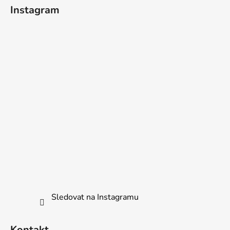
í
Instagram
Sledovat na Instagramu
Kontakt