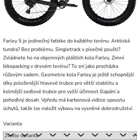
Farley 5 je jedinečný fatbike do každého terénu. Arktická
tundra? Bez problému. Singletrack v písečné poušti?
Zvládnete ho na objemných pláštích kola Farley. Zimní
bikepacking v drsném terénu? To zní jako procházka
růžovým sadem. Geometrie kola Farley je ještě schopnější
díky položenější hlavové trubce pro větší stabilitu a
kolmější sedlové trubce pro vyšší účinnost šlapání a
pohodlný dosah. Vpředu má karbonová vidlice spoustu
úchytů, takže lze naložit výbavu na vysněné dobrodružství.
Varianta: