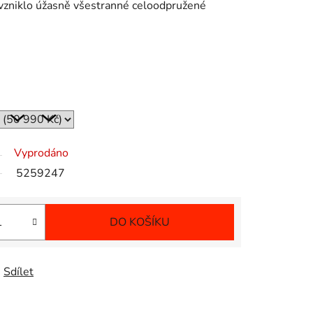
niklo úžasně všestranné celoodpružené
Vyprodáno
5259247
DO KOŠÍKU
Sdílet