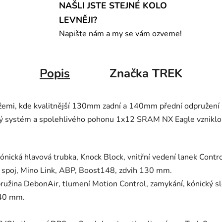
NAŠLI JSTE STEJNÉ KOLO
LEVNĚJI?
Napište nám a my se vám ozveme!
Popis
Značka
TREK
sážemi, kde kvalitnější 130mm zadní a 140mm přední odpružení
ový systém a spolehlivého pohonu 1x12 SRAM NX Eagle vzniklo
ónická hlavová trubka, Knock Block, vnitřní vedení lanek Contr
 spoj, Mino Link, ABP, Boost148, zdvih 130 mm.
ružina DebonAir, tlumení Motion Control, zamykání, kónický 
140 mm.