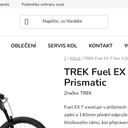
 peněz
Podmínky ochrany osobních údajů
KONTAKT
J
OBLEČENÍ
SERVIS KOL
KONTAKT
Y
Domů
/
KOLA
/
TREK Fuel EX 7 Gen 5 Da
TREK Fuel EX
Prismatic
Značka:
TREK
Fuel EX 7 exceluje v průletech
zadní a 140mm přední odpružen
hliníkového rámu, kol připrav