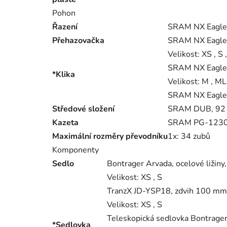
Pohon
Řazení
SRAM NX Eagle,
Přehazovačka
SRAM NX Eagle
Velikost:
XS , S 
SRAM NX Eagle,
*Klika
Velikost:
M , ML 
SRAM NX Eagle,
Středové složení
SRAM DUB, 92 
Kazeta
SRAM PG-1230 
Maximální rozměry převodníku
1x: 34 zubů
Komponenty
Sedlo
Bontrager Arvada, ocelové ližiny
Velikost:
XS , S
TranzX JD-YSP18, zdvih 100 mm,
Velikost:
XS , S
Teleskopická sedlovka Bontrager
*Sedlovka