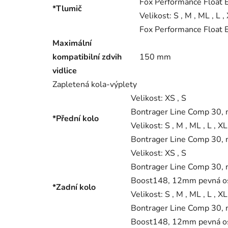
Fox Performance Float 
*Tlumič
Velikost:
S , M , ML , L ,
Fox Performance Float 
Maximální
kompatibilní zdvih
150 mm
vidlice
Zapletená kola-výplety
Velikost:
XS , S
Bontrager Line Comp 30, 
*Přední kolo
Velikost:
S , M , ML , L , X
Bontrager Line Comp 30, 
Velikost:
XS , S
Bontrager Line Comp 30, m
Boost148, 12mm pevná os
*Zadní kolo
Velikost:
S , M , ML , L , X
Bontrager Line Comp 30, m
Boost148, 12mm pevná os