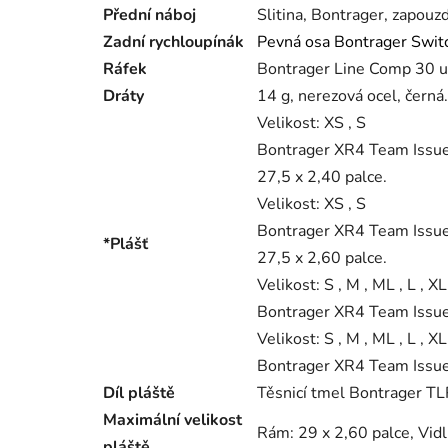
Přední náboj
Slitina, Bontrager, zapouz
Zadní rychloupínák
Pevná osa Bontrager Switc
Ráfek
Bontrager Line Comp 30 um
Dráty
14 g, nerezová ocel, černá.
Velikost:
XS , S
Bontrager XR4 Team Issue,
27,5 x 2,40 palce.
Velikost:
XS , S
Bontrager XR4 Team Issue,
*Plášť
27,5 x 2,60 palce.
Velikost:
S , M , ML , L , X
Bontrager XR4 Team Issue,
Velikost:
S , M , ML , L , X
Bontrager XR4 Team Issue,
Díl pláště
Těsnicí tmel Bontrager TLR
Maximální velikost
Rám: 29 x 2,60 palce, Vidli
pláště