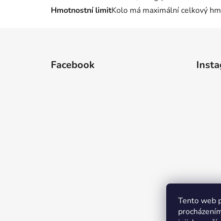
Hmotnostní limit
Kolo má maximální celkový hmo
Z
á
Facebook
Inst
p
a
t
í
Tento web p
procházením