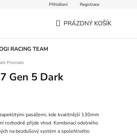
Přihlášení
Registrace
ak nakupovat
PRÁZDNÝ KOŠÍK
NÁKUPNÍ
KOŠÍK
OGI RACING TEAM
rk Prismatic
 7 Gen 5 Dark
 zapeklitými pasážemi, kde kvalitnější 130mm
í rozhodně přijde vhod. Kombinací odolného
ených na bezdušový systém a spolehlivého