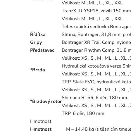
Velikost:
M , ML , L , XL , XXL
TranzX JD-YSP18, zdvih 150 mm,
Velikost:
M , ML , L , XL , XXL
Teleskopická sedlovka Bontrager
Řídítka
Slitina, Bontrager, 31,8 mm, pr
Gripy
Bontrager XR Trail Comp, nylon
Představec
Bontrager Rhythm Comp, 31,8 m
Velikost:
XS , S , M , ML , L , XL ,
Hydraulická kotoučová verze S
*Brzda
Velikost:
XS , S , M , ML , L , XL ,
TRP, Slate EVO, hydraulické kot
Velikost:
XS , S , M , ML , L , XL ,
Shimano RT56, 6 děr, 180 mm.
*Brzdový rotor
Velikost:
XS , S , M , ML , L , XL ,
TRP, 6 děr, 180 mm.
Hmotnost
Hmotnost
M – 14,48 kg (s těsnicím tmel