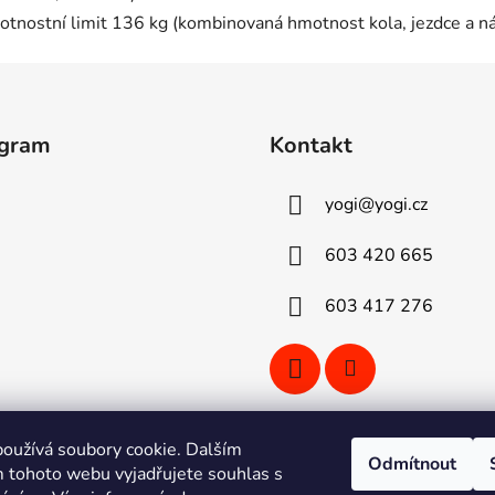
tnostní limit 136 kg (kombinovaná hmotnost kola, jezdce a ná
agram
Kontakt
yogi
@
yogi.cz
603 420 665
603 417 276
oužívá soubory cookie. Dalším
Odmítnout
 tohoto webu vyjadřujete souhlas s