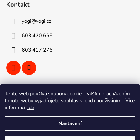
Kontakt
yogi
@
yogi.cz
603 420 665
603 417 276
Vyhledávání
Tento web používá soubory cookie. Dalším procházením
tohoto webu vyjadřujete souhlas s jejich používáním.. Více
informací
zde
.
HLEDAT
Nastavení
Vytvořil Shoptet