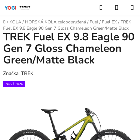
Přejít
Hledat
NÁKUP
na
KOŠÍK
obsah
Domů
/
KOLA
/
HORSKÁ KOLA celoodpružená
/
Fuel
/
Fuel EX
/
TREK
Fuel EX 9.8 Eagle 90 Gen 7 Gloss Chameleon Green/Matte Black
TREK Fuel EX 9.8 Eagle 90
Gen 7 Gloss Chameleon
Green/Matte Black
Značka:
TREK
NOVÝ 2026