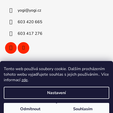
yogi
@
yogi.cz
603 420 665
603 417 276
Vyhledávání
Tento web používá soubory cookie. Dalším procházením
tohoto webu vyjadřujete souhlas s jejich používáním.. Více
informací
zde
.
HLEDAT
Nastavení
Vytvořil Shoptet
Odmítnout
Souhlasím
Copyright 2026
YOGI kola Ostrava
. Všechna práva