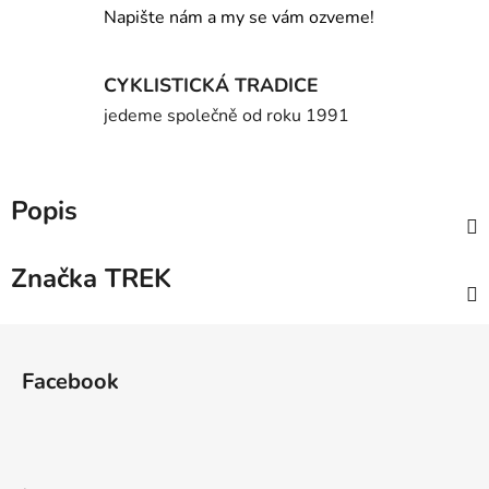
Napište nám a my se vám ozveme!
CYKLISTICKÁ TRADICE
jedeme společně od roku 1991
Popis
Značka
TREK
Z
á
Facebook
p
a
t
í