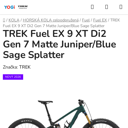
Přejít
Hledat
NÁKUP
na
KOŠÍK
obsah
Domů
/
KOLA
/
HORSKÁ KOLA celoodpružená
/
Fuel
/
Fuel EX
/
TREK
Fuel EX 9 XT Di2 Gen 7 Matte Juniper/Blue Sage Splatter
TREK Fuel EX 9 XT Di2
Gen 7 Matte Juniper/Blue
Sage Splatter
Značka:
TREK
NOVÝ 2026