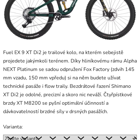
Fuel EX 9 XT Di2 je trailové kolo, na kterém sebejistě
projedete jakýmkoli terénem. Díky hliníkovému rámu Alpha
NEXT Platinum se sadou odpružení Fox Factory (zdvih 145
mm vzadu, 150 mm vpředu) si na něm budete užívat
technické pasáže i flow traily. Bezdrátové řazení Shimano
XT Di2 je odolné, precizní a skoro nic neváží. Čtyřpístkové
brzdy XT M8200 se pyšní optimální účinností a
dávkovatelností brzdné síly v drsných pasážích.
Varianta: