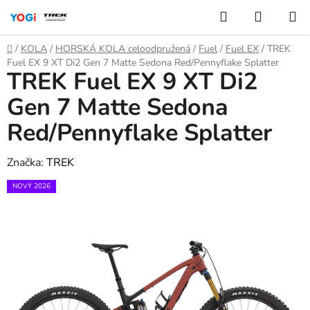
Přejít
Hledat
NÁKUP
na
KOŠÍK
obsah
Domů
/
KOLA
/
HORSKÁ KOLA celoodpružená
/
Fuel
/
Fuel EX
/
TREK
Fuel EX 9 XT Di2 Gen 7 Matte Sedona Red/Pennyflake Splatter
TREK Fuel EX 9 XT Di2
Gen 7 Matte Sedona
Red/Pennyflake Splatter
Značka:
TREK
NOVÝ 2026