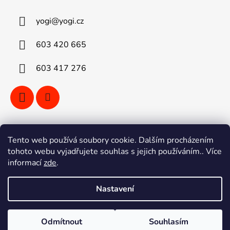
yogi
@
yogi.cz
603 420 665
603 417 276
Vyhledávání
Tento web používá soubory cookie. Dalším procházením
tohoto webu vyjadřujete souhlas s jejich používáním.. Více
informací
zde
.
HLEDAT
Nastavení
Vytvořil Shoptet
Odmítnout
Souhlasím
Copyright 2026
YOGI kola Ostrava
. Všechna práva