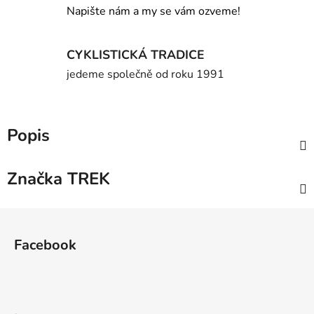
Napište nám a my se vám ozveme!
CYKLISTICKÁ TRADICE
jedeme společně od roku 1991
Popis
Značka
TREK
Z
á
Facebook
p
a
t
í