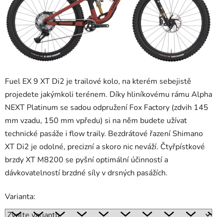
Fuel EX 9 XT Di2 je trailové kolo, na kterém sebejistě
projedete jakýmkoli terénem. Díky hliníkovému rámu Alpha
NEXT Platinum se sadou odpružení Fox Factory (zdvih 145
mm vzadu, 150 mm vpředu) si na něm budete užívat
technické pasáže i flow traily. Bezdrátové řazení Shimano
XT Di2 je odolné, precizní a skoro nic neváží. Čtyřpístkové
brzdy XT M8200 se pyšní optimální účinností a
dávkovatelností brzdné síly v drsných pasážích.
Varianta: