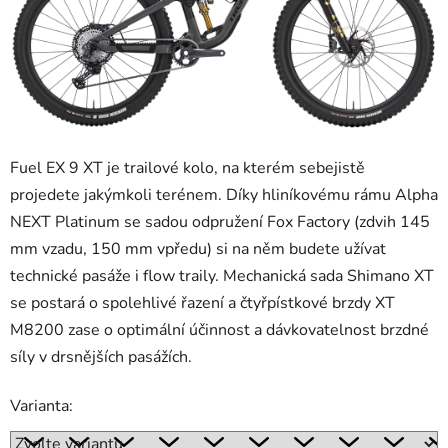
Fuel EX 9 XT je trailové kolo, na kterém sebejistě
projedete jakýmkoli terénem. Díky hliníkovému rámu Alpha
NEXT Platinum se sadou odpružení Fox Factory (zdvih 145
mm vzadu, 150 mm vpředu) si na něm budete užívat
technické pasáže i flow traily. Mechanická sada Shimano XT
se postará o spolehlivé řazení a čtyřpístkové brzdy XT
M8200 zase o optimální účinnost a dávkovatelnost brzdné
síly v drsnějších pasážích.
Varianta: