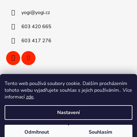
yogi
@
yogi.cz
603 420 665
603 417 276
Vyhledávání
Tento web používá soubory cookie. Dalším procházením
tohoto webu vyjadřujete souhlas s jejich používáním.. Více
informací
zde
.
HLEDAT
Nastavení
Vytvořil Shoptet
Odmítnout
Souhlasím
Copyright 2026
YOGI kola Ostrava
. Všechna práva