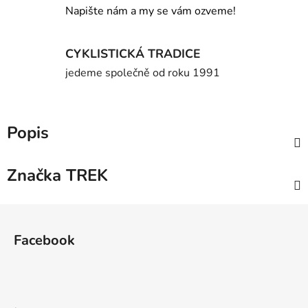
Napište nám a my se vám ozveme!
CYKLISTICKÁ TRADICE
jedeme společně od roku 1991
Popis
Značka
TREK
Z
á
Facebook
p
a
t
í