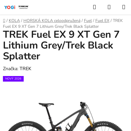
Přejít
Hledat
NÁKUP
na
KOŠÍK
obsah
Domů
/
KOLA
/
HORSKÁ KOLA celoodpružená
/
Fuel
/
Fuel EX
/
TREK
Fuel EX 9 XT Gen 7 Lithium Grey/Trek Black Splatter
TREK Fuel EX 9 XT Gen 7
Lithium Grey/Trek Black
Splatter
Značka:
TREK
NOVÝ 2026