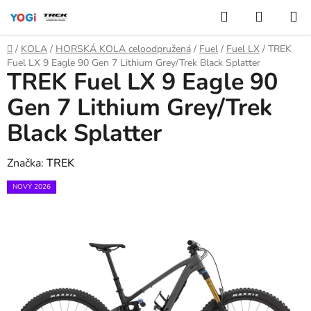
Přejít
Hledat
NÁKUP
na
KOŠÍK
obsah
Domů
/
KOLA
/
HORSKÁ KOLA celoodpružená
/
Fuel
/
Fuel LX
/
TREK
Fuel LX 9 Eagle 90 Gen 7 Lithium Grey/Trek Black Splatter
TREK Fuel LX 9 Eagle 90
Gen 7 Lithium Grey/Trek
Black Splatter
Značka:
TREK
NOVÝ 2026