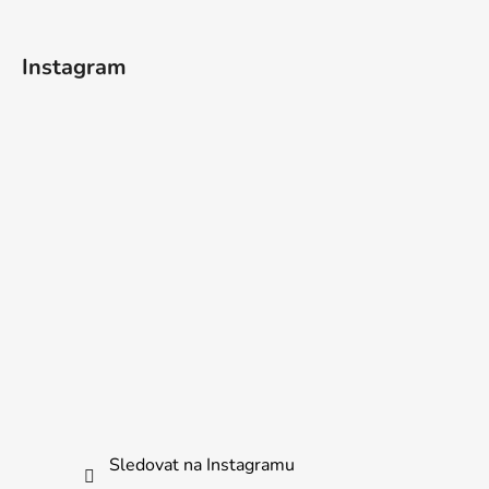
t
í
Instagram
Sledovat na Instagramu