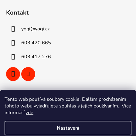
Kontakt
yogi
@
yogi.cz
603 420 665
603 417 276
Vyhledávání
Tento web používá soubory cookie. Dalším procházením
tohoto webu vyjadřujete souhlas s jejich používáním.. Více
informací
zde
.
HLEDAT
Nastavení