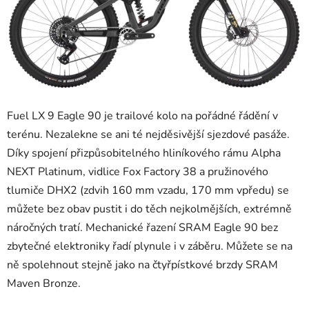
Fuel LX 9 Eagle 90 je trailové kolo na pořádné řádění v
terénu. Nezalekne se ani té nejděsivější sjezdové pasáže.
Díky spojení přizpůsobitelného hliníkového rámu Alpha
NEXT Platinum, vidlice Fox Factory 38 a pružinového
tlumiče DHX2 (zdvih 160 mm vzadu, 170 mm vpředu) se
můžete bez obav pustit i do těch nejkolmějších, extrémně
náročných tratí. Mechanické řazení SRAM Eagle 90 bez
zbytečné elektroniky řadí plynule i v záběru. Můžete se na
ně spolehnout stejně jako na čtyřpístkové brzdy SRAM
Maven Bronze.