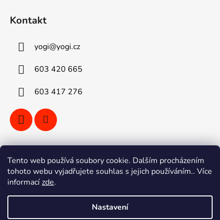
Kontakt
yogi
@
yogi.cz
603 420 665
603 417 276
Vyhledávání
Tento web používá soubory cookie. Dalším procházením
tohoto webu vyjadřujete souhlas s jejich používáním.. Více
informací
zde
.
HLEDAT
Nastavení