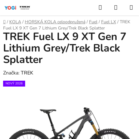
Přejít
Hledat
NÁKUP
na
KOŠÍK
obsah
Domů
/
KOLA
/
HORSKÁ KOLA celoodpružená
/
Fuel
/
Fuel LX
/
TREK
Fuel LX 9 XT Gen 7 Lithium Grey/Trek Black Splatter
TREK Fuel LX 9 XT Gen 7
Lithium Grey/Trek Black
Splatter
Značka:
TREK
NOVÝ 2026