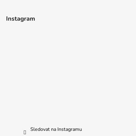
t
í
Instagram
Sledovat na Instagramu