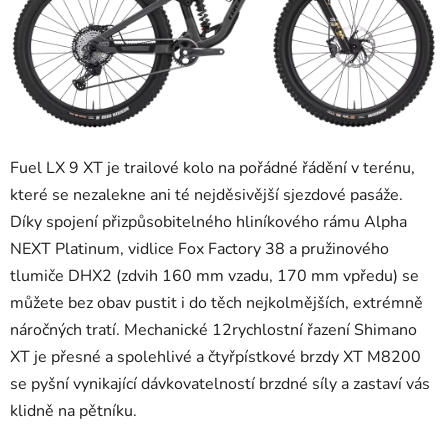
Fuel LX 9 XT je trailové kolo na pořádné řádění v terénu,
které se nezalekne ani té nejděsivější sjezdové pasáže.
Díky spojení přizpůsobitelného hliníkového rámu Alpha
NEXT Platinum, vidlice Fox Factory 38 a pružinového
tlumiče DHX2 (zdvih 160 mm vzadu, 170 mm vpředu) se
můžete bez obav pustit i do těch nejkolmějších, extrémně
náročných tratí. Mechanické 12rychlostní řazení Shimano
XT je přesné a spolehlivé a čtyřpístkové brzdy XT M8200
se pyšní vynikající dávkovatelností brzdné síly a zastaví vás
klidně na pětníku.