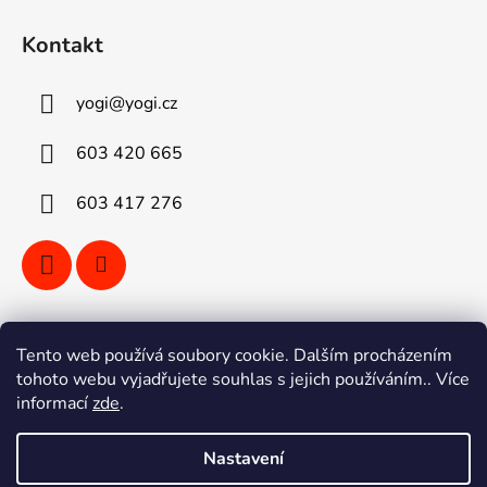
Kontakt
yogi
@
yogi.cz
603 420 665
603 417 276
Vyhledávání
Tento web používá soubory cookie. Dalším procházením
tohoto webu vyjadřujete souhlas s jejich používáním.. Více
informací
zde
.
HLEDAT
Nastavení