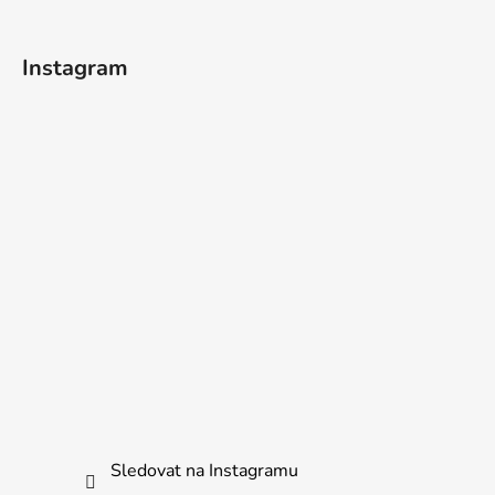
t
í
Instagram
Sledovat na Instagramu