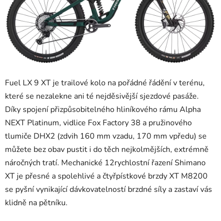
Fuel LX 9 XT je trailové kolo na pořádné řádění v terénu,
které se nezalekne ani té nejděsivější sjezdové pasáže.
Díky spojení přizpůsobitelného hliníkového rámu Alpha
NEXT Platinum, vidlice Fox Factory 38 a pružinového
tlumiče DHX2 (zdvih 160 mm vzadu, 170 mm vpředu) se
můžete bez obav pustit i do těch nejkolmějších, extrémně
náročných tratí. Mechanické 12rychlostní řazení Shimano
XT je přesné a spolehlivé a čtyřpístkové brzdy XT M8200
se pyšní vynikající dávkovatelností brzdné síly a zastaví vás
klidně na pětníku.