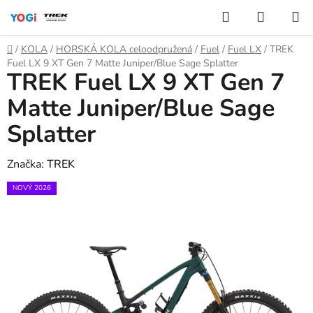
Přejít
Hledat
NÁKUP
na
KOŠÍK
obsah
Domů
/
KOLA
/
HORSKÁ KOLA celoodpružená
/
Fuel
/
Fuel LX
/
TREK
Fuel LX 9 XT Gen 7 Matte Juniper/Blue Sage Splatter
TREK Fuel LX 9 XT Gen 7
Matte Juniper/Blue Sage
Splatter
Značka:
TREK
NOVÝ 2026