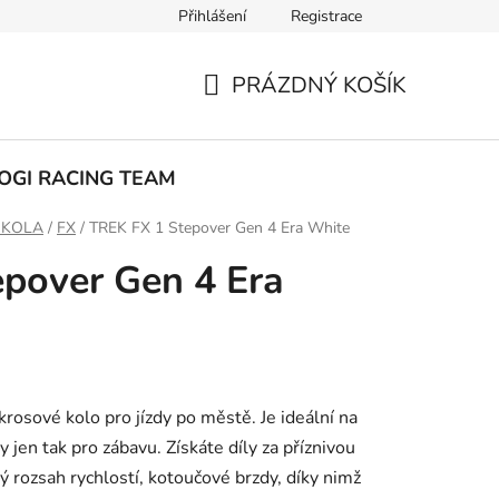
Přihlášení
Registrace
ak nakupovat
PRÁZDNÝ KOŠÍK
NÁKUPNÍ
KOŠÍK
OGI RACING TEAM
 KOLA
/
FX
/
TREK FX 1 Stepover Gen 4 Era White
pover Gen 4 Era
krosové kolo pro jízdy po městě. Je ideální na
dy jen tak pro zábavu. Získáte díly za příznivou
ký rozsah rychlostí, kotoučové brzdy, díky nimž