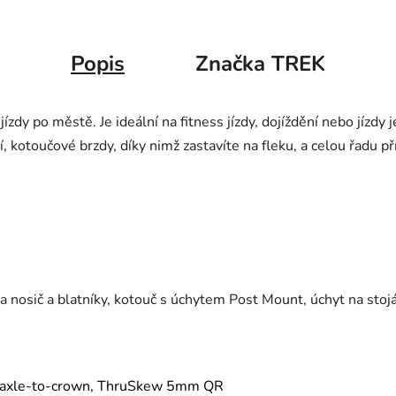
Popis
Značka
TREK
zdy po městě. Je ideální na fitness jízdy, dojíždění nebo jízdy j
í, kotoučové brzdy, díky nimž zastavíte na fleku, a celou řadu př
 na nosič a blatníky, kotouč s úchytem Post Mount, úchyt na st
mm axle-to-crown, ThruSkew 5mm QR