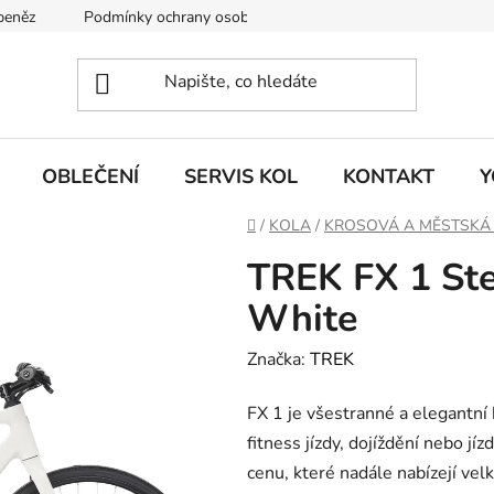
 peněz
Podmínky ochrany osobních údajů
KONTAKT
J
OBLEČENÍ
SERVIS KOL
KONTAKT
Y
Domů
/
KOLA
/
KROSOVÁ A MĚSTSKÁ
TREK FX 1 Ste
White
Značka:
TREK
FX 1 je všestranné a elegantní 
fitness jízdy, dojíždění nebo jíz
cenu, které nadále nabízejí vel