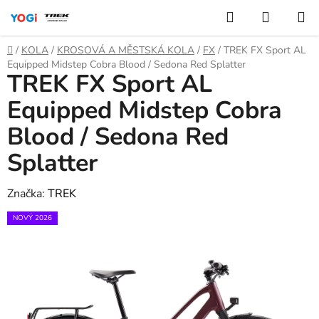
Přejít
Hledat
NÁKUP
na
KOŠÍK
obsah
Domů
/
KOLA
/
KROSOVÁ A MĚSTSKÁ KOLA
/
FX
/
TREK FX Sport AL
Equipped Midstep Cobra Blood / Sedona Red Splatter
TREK FX Sport AL
Equipped Midstep Cobra
Blood / Sedona Red
Splatter
Značka:
TREK
NOVÝ 2026