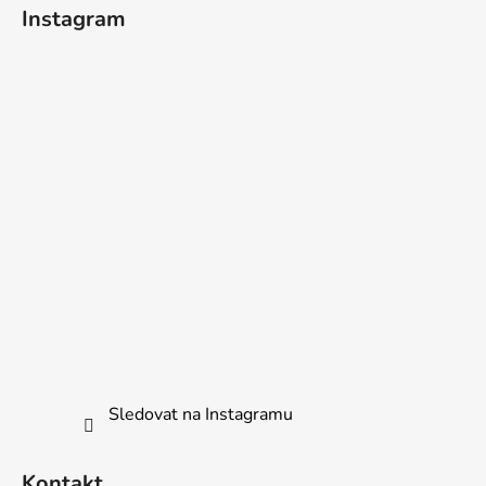
í
Instagram
Sledovat na Instagramu
Kontakt