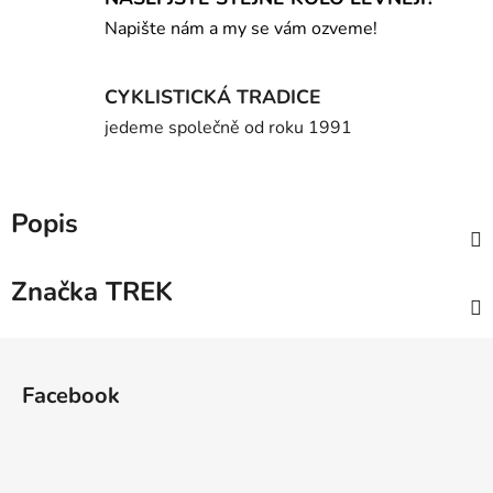
Napište nám a my se vám ozveme!
CYKLISTICKÁ TRADICE
jedeme společně od roku 1991
Popis
Značka
TREK
Z
á
Facebook
p
a
t