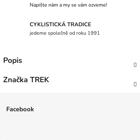
Napište nám a my se vám ozveme!
CYKLISTICKÁ TRADICE
jedeme společně od roku 1991
Popis
Značka
TREK
Z
á
Facebook
p
a
t
í