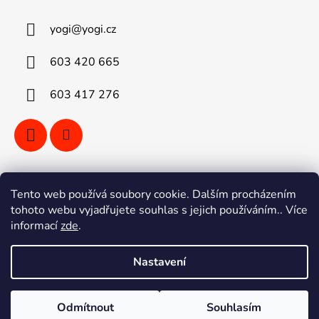
yogi
@
yogi.cz
603 420 665
603 417 276
Vyhledávání
Tento web používá soubory cookie. Dalším procházením
tohoto webu vyjadřujete souhlas s jejich používáním.. Více
informací
zde
.
HLEDAT
Nastavení
Vytvořil Shoptet
Odmítnout
Souhlasím
Copyright 2026
YOGI kola Ostrava
. Všechna práva