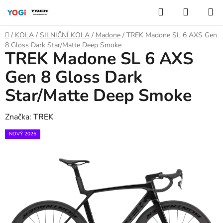
Přejít
Hledat
NÁKUP
na
KOŠÍK
obsah
Domů
/
KOLA
/
SILNIČNÍ KOLA
/
Madone
/
TREK Madone SL 6 AXS Gen
8 Gloss Dark Star/Matte Deep Smoke
TREK Madone SL 6 AXS
Gen 8 Gloss Dark
Star/Matte Deep Smoke
Značka:
TREK
NOVÝ 2026