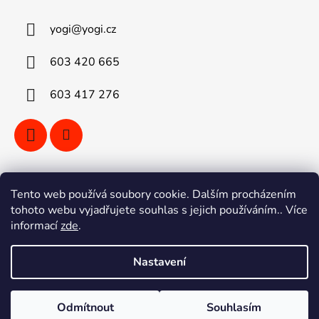
yogi
@
yogi.cz
603 420 665
603 417 276
Vyhledávání
Tento web používá soubory cookie. Dalším procházením
tohoto webu vyjadřujete souhlas s jejich používáním.. Více
informací
zde
.
HLEDAT
Nastavení
Vytvořil Shoptet
Odmítnout
Souhlasím
Copyright 2026
YOGI kola Ostrava
. Všechna práva