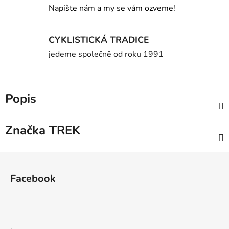
Napište nám a my se vám ozveme!
CYKLISTICKÁ TRADICE
jedeme společně od roku 1991
Popis
Značka
TREK
Z
á
Facebook
p
a
t
í