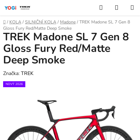
Přejít
Hledat
NÁKUP
na
KOŠÍK
obsah
Domů
/
KOLA
/
SILNIČNÍ KOLA
/
Madone
/
TREK Madone SL 7 Gen 8
Gloss Fury Red/Matte Deep Smoke
TREK Madone SL 7 Gen 8
Gloss Fury Red/Matte
Deep Smoke
Značka:
TREK
NOVÝ 2026