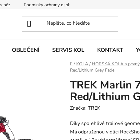
 peněz
Podmínky ochrany osobních údajů
KONTAKT
J
OBLEČENÍ
SERVIS KOL
KONTAKT
Y
Domů
/
KOLA
/
HORSKÁ KOLA s pevn
Red/Lithium Grey Fade
TREK Marlin 7
Red/Lithium G
Značka:
TREK
Díky spolehlivé trailové geomet
Má odpruženou vidlici RockShox