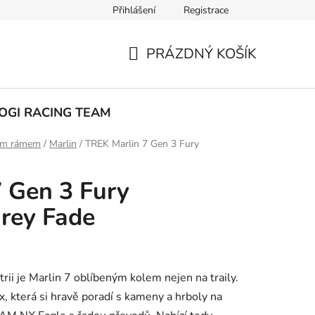
Přihlášení
Registrace
ak nakupovat
PRÁZDNÝ KOŠÍK
NÁKUPNÍ
KOŠÍK
OGI RACING TEAM
ým rámem
/
Marlin
/
TREK Marlin 7 Gen 3 Fury
 Gen 3 Fury
rey Fade
rii je Marlin 7 oblíbeným kolem nejen na traily.
, která si hravě poradí s kameny a hrboly na