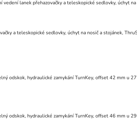
třní vedení lanek přehazovačky a teleskopické sedlovky, úchyt 
zovačky a teleskopické sedlovky, úchyt na nosič a stojánek, Th
itelný odskok, hydraulické zamykání TurnKey, offset 42 mm u 2
itelný odskok, hydraulické zamykání TurnKey, offset 46 mm u 2