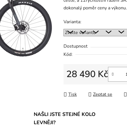
cestě, a 12rychlostní řazení S
dokonalý poměr ceny a výkonu.
Varianta:
Dostupnost
Kód:
28 490 Kč
Měrná cena:
Tisk
Zeptat se
NAŠLI JSTE STEJNÉ KOLO
LEVNĚJI?