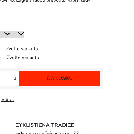
RAM NX Eagle s řadou převodů. Nabízí tedy
Zvolte variantu
Zvolte variantu
DO KOŠÍKU
Sdílet
CYKLISTICKÁ TRADICE
jedeme společně od roku 1991