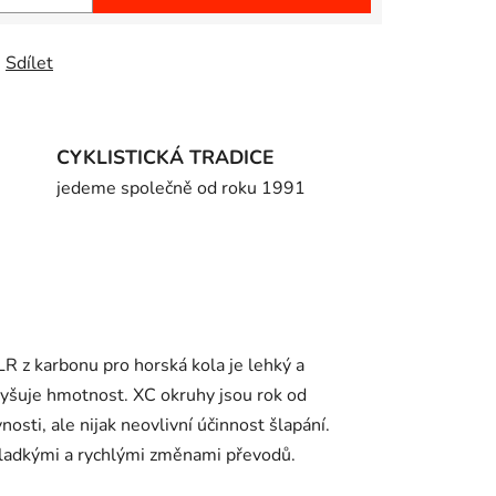
Sdílet
CYKLISTICKÁ TRADICE
jedeme společně od roku 1991
R z karbonu pro horská kola je lehký a
vyšuje hmotnost. XC okruhy jsou rok od
sti, ale nijak neovlivní účinnost šlapání.
hladkými a rychlými změnami převodů.