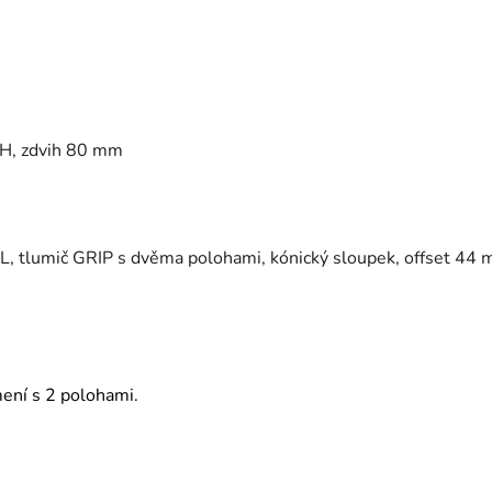
DH, zdvih 80 mm
OL, tlumič GRIP s dvěma polohami, kónický sloupek, offset 44
ení s 2 polohami.