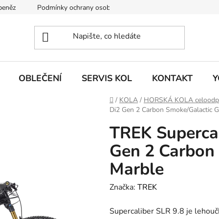
 peněz
Podmínky ochrany osobních údajů
KONTAKT
J
OBLEČENÍ
SERVIS KOL
KONTAKT
Y
Domů
/
KOLA
/
HORSKÁ KOLA celoodp
Di2 Gen 2 Carbon Smoke/Galactic G
TREK Supercal
Gen 2 Carbon
Marble
Značka:
TREK
Supercaliber SLR 9.8 je lehouč