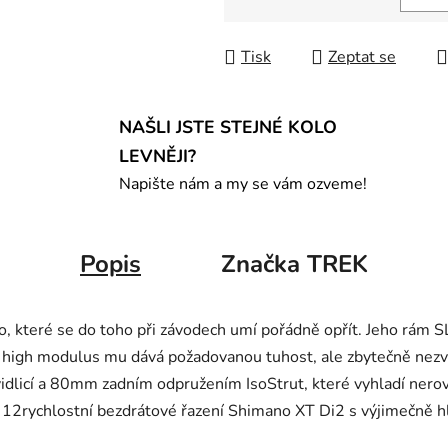
Měrná cena:
Tisk
Zeptat se
NAŠLI JSTE STEJNÉ KOLO
LEVNĚJI?
Napište nám a my se vám ozveme!
Popis
Značka
TREK
, které se do toho při závodech umí pořádně opřít. Jeho rám SL
n high modulus mu dává požadovanou tuhost, ale zbytečně nez
dlicí a 80mm zadním odpružením IsoStrut, které vyhladí nerovno
a 12rychlostní bezdrátové řazení Shimano XT Di2 s výjimečně 