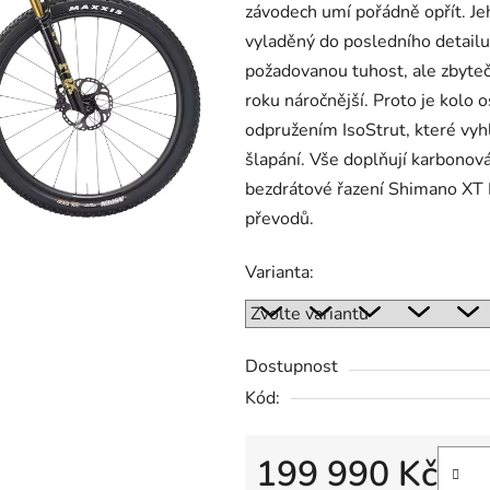
závodech umí pořádně opřít. Je
vyladěný do posledního detail
požadovanou tuhost, ale zbyte
roku náročnější. Proto je kol
odpružením IsoStrut, které vyhl
šlapání. Vše doplňují karbonová
bezdrátové řazení Shimano XT 
převodů.
Varianta:
Dostupnost
Kód:
199 990 Kč