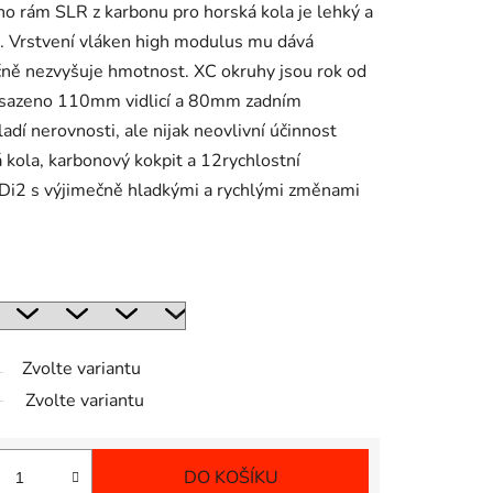
ho rám SLR z karbonu pro horská kola je lehký a
u. Vrstvení vláken high modulus mu dává
čně nezvyšuje hmotnost. XC okruhy jsou rok od
o osazeno 110mm vidlicí a 80mm zadním
adí nerovnosti, ale nijak neovlivní účinnost
 kola, karbonový kokpit a 12rychlostní
Di2 s výjimečně hladkými a rychlými změnami
Zvolte variantu
Zvolte variantu
DO KOŠÍKU