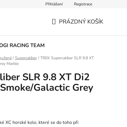
Přihlášení
Registrace
ak nakupovat
PRÁZDNÝ KOŠÍK
NÁKUPNÍ
KOŠÍK
OGI RACING TEAM
ružená
/
Supercaliber
/
TREK Supercaliber SLR 9.8 XT
rey Marble
iber SLR 9.8 XT Di2
 Smoke/Galactic Grey
ké XC horské kolo, které se do toho při