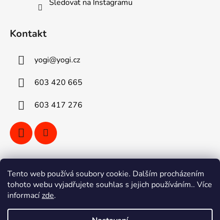
Sledovat na Instagramu
Kontakt
yogi
@
yogi.cz
603 420 665
603 417 276
Vyhledávání
Tento web používá soubory cookie. Dalším procházením
tohoto webu vyjadřujete souhlas s jejich používáním.. Více
informací
zde
.
HLEDAT