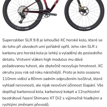
Supercaliber SLR 9.8 je lehoučké XC horské kolo, které se
do toho při závodech umí pořádně opřít. Jeho rám SLR z
karbonu pro horská kola je lehký a vyladěný do posledního
detailu. Vrstvení vláken high modulus mu dává
požadovanou tuhost, ale zbytečně nezvyšuje hmotnost. XC
okruhy jsou rok od roku náročnější. Proto je kolo osazeno
110mm vidlicí a 80mm zadním odpružením IsoStrut, které
vyhladí nerovnosti, ale nijak neovlivní účinnost šlapání. Vše
doplňují karbonová kola, karbonový kokpit a 12rychlostní
bezdrátové řazení Shimano XT Di2 s výjimečně hladkými a
rychlými změnami převodů.