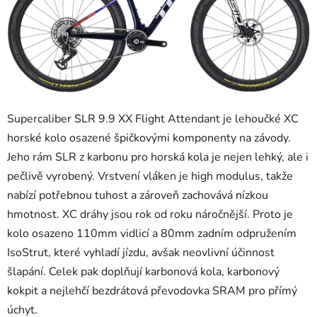
Supercaliber SLR 9.9 XX Flight Attendant je lehoučké XC
horské kolo osazené špičkovými komponenty na závody.
Jeho rám SLR z karbonu pro horská kola je nejen lehký, ale i
pečlivě vyrobený. Vrstvení vláken je high modulus, takže
nabízí potřebnou tuhost a zároveň zachovává nízkou
hmotnost. XC dráhy jsou rok od roku náročnější. Proto je
kolo osazeno 110mm vidlicí a 80mm zadním odpružením
IsoStrut, které vyhladí jízdu, avšak neovlivní účinnost
šlapání. Celek pak doplňují karbonová kola, karbonový
kokpit a nejlehčí bezdrátová převodovka SRAM pro přímý
úchyt.