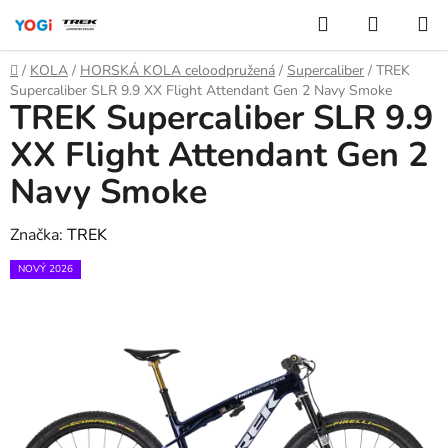
Přejít
Hledat
NÁKUP
na
KOŠÍK
obsah
Domů
/
KOLA
/
HORSKÁ KOLA celoodpružená
/
Supercaliber
/
TREK
Supercaliber SLR 9.9 XX Flight Attendant Gen 2 Navy Smoke
TREK Supercaliber SLR 9.9
XX Flight Attendant Gen 2
Navy Smoke
Značka:
TREK
NOVÝ 2026