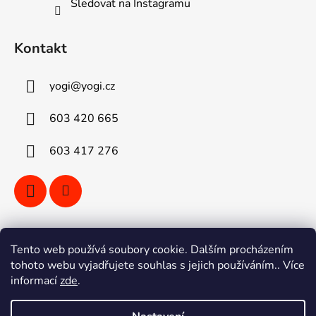
Sledovat na Instagramu
Kontakt
yogi
@
yogi.cz
603 420 665
603 417 276
Vyhledávání
Tento web používá soubory cookie. Dalším procházením
tohoto webu vyjadřujete souhlas s jejich používáním.. Více
informací
zde
.
HLEDAT