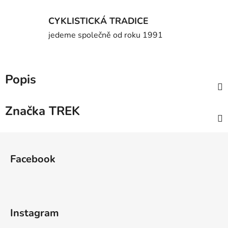
CYKLISTICKÁ TRADICE
jedeme společně od roku 1991
Popis
Značka
TREK
Z
á
Facebook
p
a
t
í
Instagram