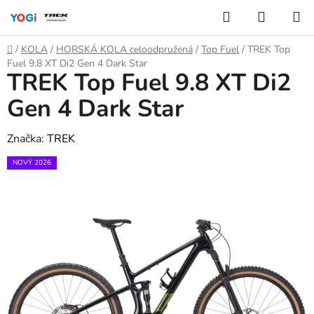
Přejít
Hledat
NÁKUP
na
KOŠÍK
obsah
Domů
/
KOLA
/
HORSKÁ KOLA celoodpružená
/
Top Fuel
/
TREK Top
Fuel 9.8 XT Di2 Gen 4 Dark Star
TREK Top Fuel 9.8 XT Di2
Gen 4 Dark Star
Značka:
TREK
NOVÝ 2026