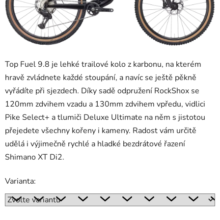
Top Fuel 9.8 je lehké trailové kolo z karbonu, na kterém
hravě zvládnete každé stoupání, a navíc se ještě pěkně
vyřádíte při sjezdech. Díky sadě odpružení RockShox se
120mm zdvihem vzadu a 130mm zdvihem vpředu, vidlici
Pike Select+ a tlumiči Deluxe Ultimate na něm s jistotou
přejedete všechny kořeny i kameny. Radost vám určitě
udělá i výjimečně rychlé a hladké bezdrátové řazení
Shimano XT Di2.
Varianta: