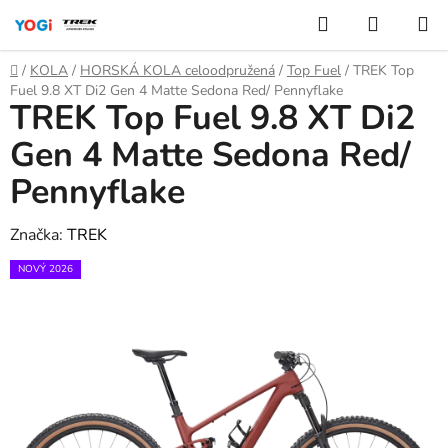
Přejít
Hledat
NÁKUP
na
KOŠÍK
obsah
Domů
/
KOLA
/
HORSKÁ KOLA celoodpružená
/
Top Fuel
/
TREK Top
Fuel 9.8 XT Di2 Gen 4 Matte Sedona Red/ Pennyflake
TREK Top Fuel 9.8 XT Di2
Gen 4 Matte Sedona Red/
Pennyflake
Značka:
TREK
NOVÝ 2026