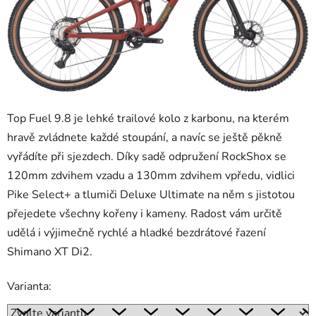
Top Fuel 9.8 je lehké trailové kolo z karbonu, na kterém
hravě zvládnete každé stoupání, a navíc se ještě pěkně
vyřádíte při sjezdech. Díky sadě odpružení RockShox se
120mm zdvihem vzadu a 130mm zdvihem vpředu, vidlici
Pike Select+ a tlumiči Deluxe Ultimate na něm s jistotou
přejedete všechny kořeny i kameny. Radost vám určitě
udělá i výjimečně rychlé a hladké bezdrátové řazení
Shimano XT Di2.
Varianta: