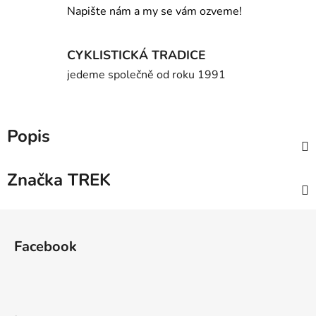
Napište nám a my se vám ozveme!
CYKLISTICKÁ TRADICE
jedeme společně od roku 1991
Popis
Značka
TREK
Z
á
Facebook
p
a
t
í