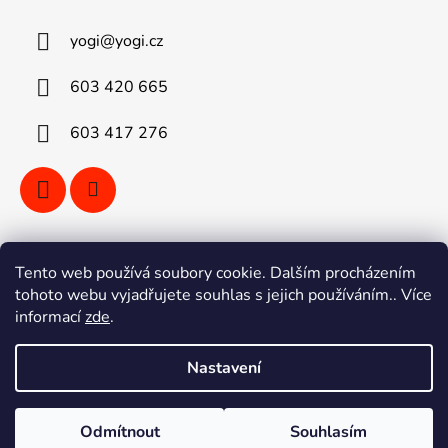
yogi
@
yogi.cz
603 420 665
603 417 276
Vyhledávání
Tento web používá soubory cookie. Dalším procházením
tohoto webu vyjadřujete souhlas s jejich používáním.. Více
informací
zde
.
HLEDAT
Nastavení
Vytvořil Shoptet
Odmítnout
Souhlasím
Copyright 2026
YOGI kola Ostrava
. Všechna práva