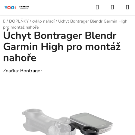
Přejít
Hledat
NÁKUP
na
KOŠÍK
obsah
Domů
/
DOPLŇKY
/
cyklo nářadí
/
Úchyt Bontrager Blendr Garmin High
pro montáž nahoře
Úchyt Bontrager Blendr
Garmin High pro montáž
nahoře
Značka:
Bontrager