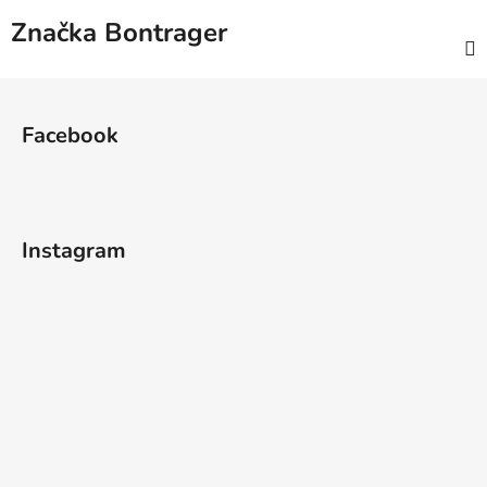
Značka
Bontrager
Z
á
Facebook
p
a
t
í
Instagram