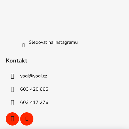
Sledovat na Instagramu
Kontakt
yogi
@
yogi.cz
603 420 665
603 417 276