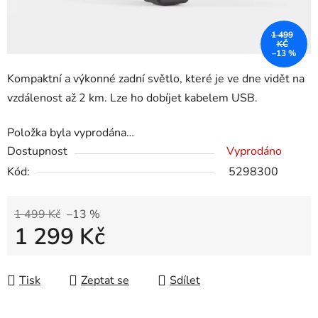
1 499
KČ
–13 %
Kompaktní a výkonné zadní světlo, které je ve dne vidět na
vzdálenost až 2 km. Lze ho dobíjet kabelem USB.
Položka byla vyprodána…
Dostupnost
Vyprodáno
Kód:
5298300
1 499 Kč
–13 %
1 299 Kč
Měrná cena:
Tisk
Zeptat se
Sdílet