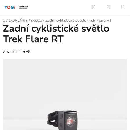
Přejít
Hledat
NÁKUP
na
KOŠÍK
obsah
Domů
/
DOPLŇKY
/
světla
/
Zadní cyklistické světlo Trek Flare RT
Zadní cyklistické světlo
Trek Flare RT
Značka:
TREK