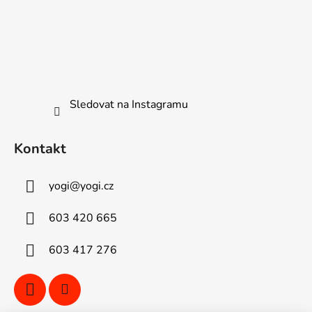
Sledovat na Instagramu
Kontakt
yogi
@
yogi.cz
603 420 665
603 417 276