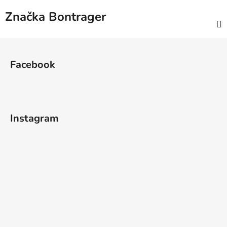
Značka
Bontrager
Z
á
Facebook
p
a
t
í
Instagram