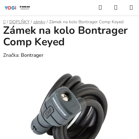
Přejít
Hledat
NÁKUP
na
KOŠÍK
obsah
Domů
/
DOPLŇKY
/
zámky
/
Zámek na kolo Bontrager Comp Keyed
Zámek na kolo Bontrager
Comp Keyed
Značka:
Bontrager