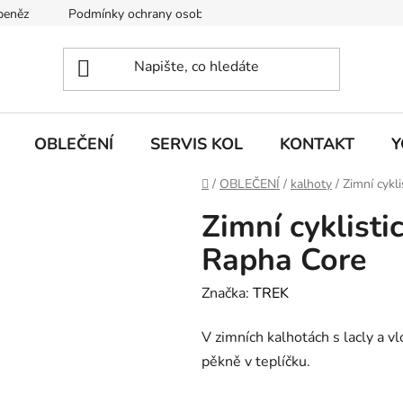
 peněz
Podmínky ochrany osobních údajů
KONTAKT
J
OBLEČENÍ
SERVIS KOL
KONTAKT
Y
Domů
/
OBLEČENÍ
/
kalhoty
/
Zimní cykl
Zimní cyklisti
Rapha Core
Značka:
TREK
V zimních kalhotách s lacly a v
pěkně v teplíčku.