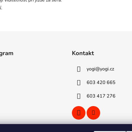
 viditelnost při jízdě za šera.
í.
agram
Kontakt
yogi
@
yogi.cz
603 420 665
603 417 276