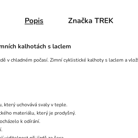
Popis
Značka
TREK
mních kalhotách s laclem
jízdě v chladném počasí. Zimní cyklistické kalhoty s laclem a vl
, který uchovává svaly v teple.
ckého materiálu, který je prodyšný.
ocházelo k odírání.
í.