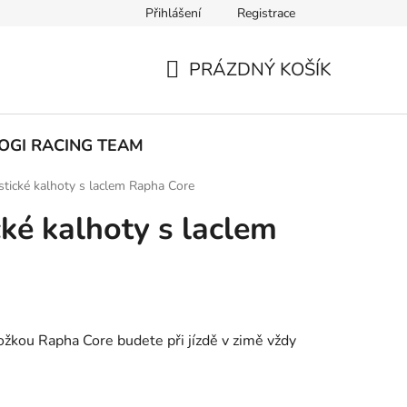
Přihlášení
Registrace
ak nakupovat
PRÁZDNÝ KOŠÍK
NÁKUPNÍ
KOŠÍK
OGI RACING TEAM
istické kalhoty s laclem Rapha Core
cké kalhoty s laclem
ložkou Rapha Core budete při jízdě v zimě vždy