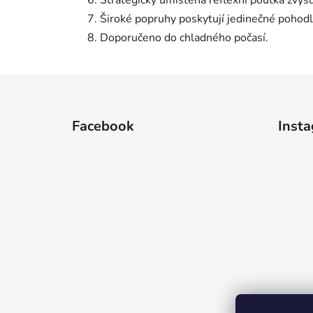
Strategicky umístěná reflexní poutka zvyšují
Široké popruhy poskytují jedinečné pohodl
Doporučeno do chladného počasí.
Z
á
Facebook
Inst
p
a
t
í