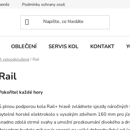
 peněz
Podmínky ochrany osobních údajů
KONTAKT
J
OBLEČENÍ
SERVIS KOL
KONTAKT
Y
celoodpružená
/
Rail
Rail
Pokořitel každé hory
S plnou podporou kola Rail+ hravě zvládnete sjezdy náročných tr
bytelné horské elektrokolo s vysokým zdvihem 160 mm pro jí
snadno zdolá strmé svahy a umožní prozkoumání divokého a drs
dojezdem budete mít navíc energii na velká dobrodružství od ú