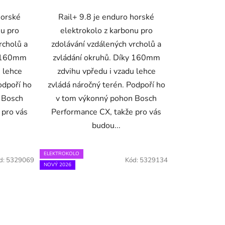
horské
Rail+ 9.8 je enduro horské
nu pro
elektrokolo z karbonu pro
rcholů a
zdolávání vzdálených vrcholů a
y 160mm
zvládání okruhů. Díky 160mm
u lehce
zdvihu vpředu i vzadu lehce
odpoří ho
zvládá náročný terén. Podpoří ho
 Bosch
v tom výkonný pohon Bosch
 pro vás
Performance CX, takže pro vás
budou...
ELEKTROKOLO
d:
5329069
Kód:
5329134
NOVÝ 2026