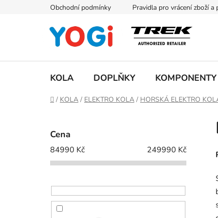
Přejít
Obchodní podmínky
Pravidla pro vrácení zboží a
na
obsah
KOLA
DOPLŇKY
KOMPONENTY
Domů
/
KOLA
/
ELEKTRO KOLA
/
HORSKÁ ELEKTRO KOLA 
P
o
Cena
s
84990
Kč
249990
Kč
t
r
a
n
n
í