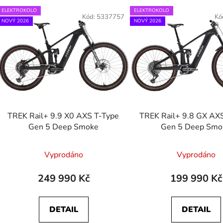
V
ELEKTROKOLO
ELEKTROKOLO
ý
Kód:
5337757
Kó
NOVÝ 2026
NOVÝ 2026
p
s
p
r
o
d
TREK Rail+ 9.9 X0 AXS T-Type
TREK Rail+ 9.8 GX AX
u
Gen 5 Deep Smoke
Gen 5 Deep Smo
k
t
Vyprodáno
Vyprodáno
ů
249 990 Kč
199 990 Kč
DETAIL
DETAIL