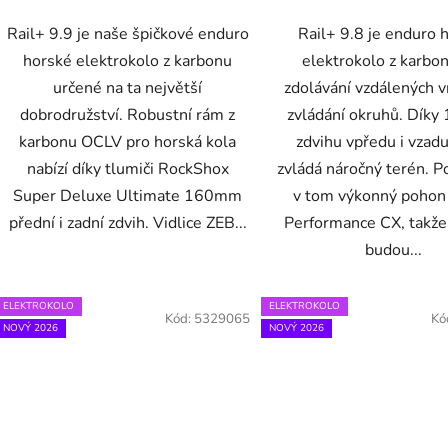
Rail+ 9.9 je naše špičkové enduro
Rail+ 9.8 je enduro 
horské elektrokolo z karbonu
elektrokolo z karbo
určené na ta největší
zdolávání vzdálených v
dobrodružství. Robustní rám z
zvládání okruhů. Dík
karbonu OCLV pro horská kola
zdvihu vpředu i vzad
nabízí díky tlumiči RockShox
zvládá náročný terén. P
Super Deluxe Ultimate 160mm
v tom výkonný pohon
přední i zadní zdvih. Vidlice ZEB...
Performance CX, takže
budou...
ELEKTROKOLO
ELEKTROKOLO
Kód:
5329065
Kó
NOVÝ 2026
NOVÝ 2026