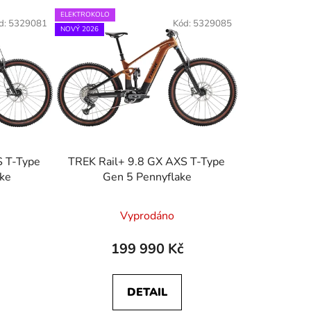
e
ELEKTROKOLO
d:
5329081
Kód:
5329085
n
NOVÝ 2026
í
p
r
o
d
u
k
S T-Type
TREK Rail+ 9.8 GX AXS T-Type
t
ke
Gen 5 Pennyflake
ů
Vyprodáno
199 990 Kč
DETAIL