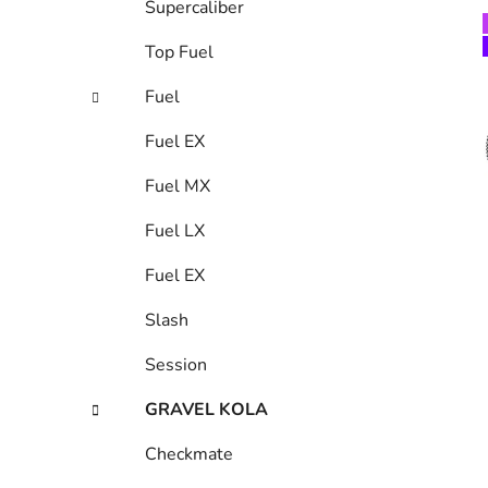
Supercaliber
Top Fuel
i
Fuel
Fuel EX
Fuel MX
Fuel LX
Fuel EX
Slash
Session
GRAVEL KOLA
Checkmate