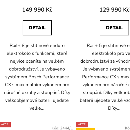
149 990 Kč
129 990 Kč
DETAIL
DETAIL
Rail+ 8 je slitinové enduro
Rail+ 5 je slitinové 
elektrokolo s funkcemi, které
elektrokolo pro v
nejvíce oceníte na velkém
dobrodružství za výhod
dobrodružství. Je vybaveno
Je vybaveno systéme
systémem Bosch Performance
Performance CX s max
CX s maximálním výkonem pro
výkonem pro náročné 
náročné okruhy a stoupání. Díky
stoupání. Díky velkoo
velkoobjemové baterii ujedete
baterii ujedete velké vz
velké...
Díky...
AKCE
AKCE
Kód:
2444/L
Kó