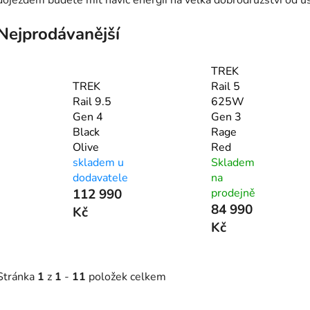
Nejprodávanější
TREK
TREK
Rail 5
Rail 9.5
625W
Gen 4
Gen 3
Black
Rage
Olive
Red
skladem u
Skladem
dodavatele
na
112 990
prodejně
84 990
Kč
Kč
Stránka
1
z
1
-
11
položek celkem