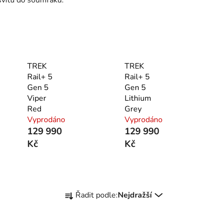
TREK
TREK
Rail+ 5
Rail+ 5
Gen 5
Gen 5
Viper
Lithium
Red
Grey
Vyprodáno
Vyprodáno
129 990
129 990
Kč
Kč
Ř
Řadit podle:
Nejdražší
a
z