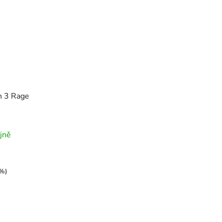
n 3 Rage
jně
 %)