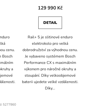
129 990 Kč
DETAIL
enduro
Rail+ 5 je slitinové enduro
elká
elektrokolo pro velká
nou cenu.
dobrodružství za výhodnou cenu.
m Bosch
Je vybaveno systémem Bosch
imálním
Performance CX s maximálním
okruhy a
výkonem pro náročné okruhy a
bjemové
stoupání. Díky velkoobjemové
dálenosti.
baterii ujedete velké vzdálenosti.
Díky...
d:
5277860