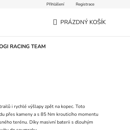
Přihlášení
Registrace
ak nakupovat
PRÁZDNÝ KOŠÍK
NÁKUPNÍ
KOŠÍK
OGI RACING TEAM
ailů i rychlé výšlapy zpět na kopec. Toto
zdu přes kameny a s 85 Nm krouticího momentu
ného terénu. Díky masivní baterii s dlouhým
svitu do soumraku.