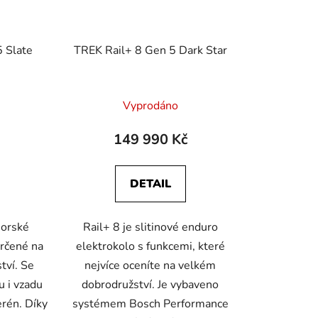
 Slate
TREK Rail+ 8 Gen 5 Dark Star
Vyprodáno
149 990 Kč
DETAIL
horské
Rail+ 8 je slitinové enduro
určené na
elektrokolo s funkcemi, které
tví. Se
nejvíce oceníte na velkém
 i vzadu
dobrodružství. Je vybaveno
erén. Díky
systémem Bosch Performance