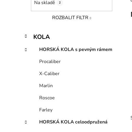
Na skladě
2
p
a
ROZBALIT FILTR
n
e
K
Přeskočit
l
KOLA
a
kategorie
t
HORSKÁ KOLA s pevným rámem
e
g
Procaliber
o
r
X-Caliber
i
e
Marlin
Roscoe
Farley
HORSKÁ KOLA celoodpružená