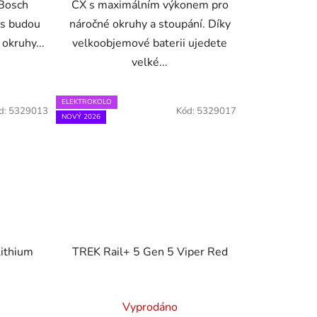
Bosch
CX s maximálním výkonem pro
ás budou
náročné okruhy a stoupání. Díky
 okruhy...
velkoobjemové baterii ujedete
velké...
ELEKTROKOLO
d:
5329013
Kód:
5329017
NOVÝ 2026
Lithium
TREK Rail+ 5 Gen 5 Viper Red
Vyprodáno