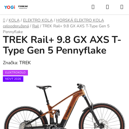
Přejít
Hledat
NÁKUP
na
KOŠÍK
obsah
Domů
/
KOLA
/
ELEKTRO KOLA
/
HORSKÁ ELEKTRO KOLA
celoodpružená
/
Rail
/
TREK Rail+ 9.8 GX AXS T-Type Gen 5
Pennyflake
TREK Rail+ 9.8 GX AXS T-
Type Gen 5 Pennyflake
Značka:
TREK
ELEKTROKOLO
NOVÝ 2026