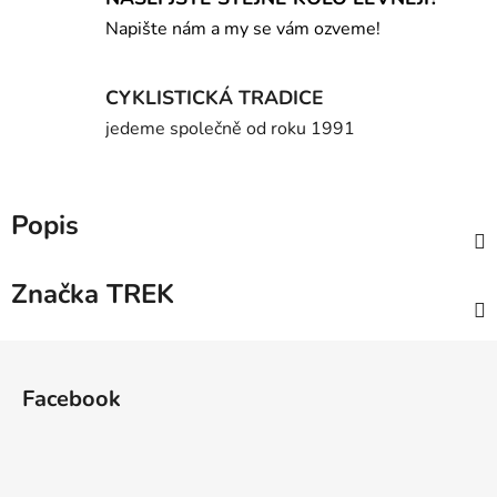
Napište nám a my se vám ozveme!
CYKLISTICKÁ TRADICE
jedeme společně od roku 1991
Popis
Značka
TREK
Z
á
Facebook
p
a
t