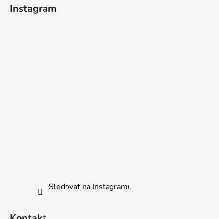
í
Instagram
Sledovat na Instagramu
Kontakt