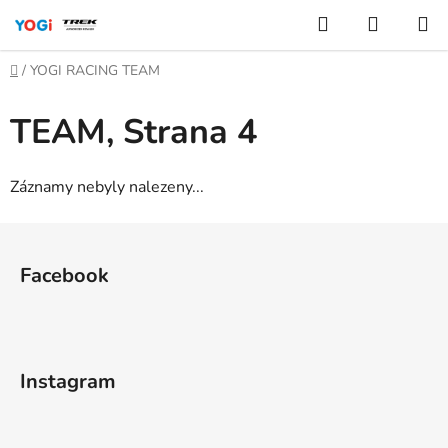
Přejít
Hledat
NÁKUP
na
KOŠÍK
obsah
Domů
/
YOGI RACING TEAM
TEAM
, Strana 4
Záznamy nebyly nalezeny...
Z
á
Facebook
p
a
t
í
Instagram