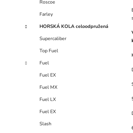
Roscoe
p
a
Farley
n
HORSKÁ KOLA celoodpružená
e
l
Supercaliber
Top Fuel
Fuel
Fuel EX
Fuel MX
Fuel LX
Fuel EX
Slash