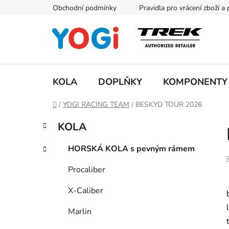
Přejít
Obchodní podmínky
Pravidla pro vrácení zboží a
na
obsah
KOLA
DOPLŇKY
KOMPONENTY
Domů
/
YOGI RACING TEAM
/
BESKYD TOUR 2026
P
K
Přeskočit
KOLA
a
kategorie
o
t
s
HORSKÁ KOLA s pevným rámem
e
t
g
Procaliber
r
o
a
r
X-Caliber
i
n
e
n
Marlin
í