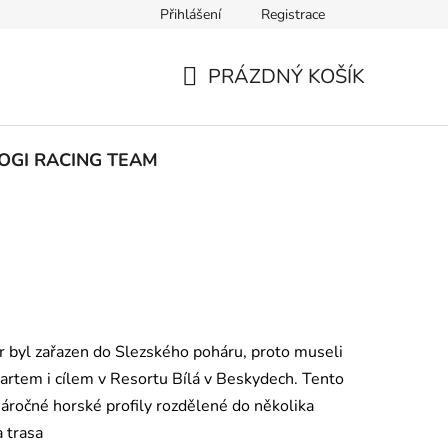
Přihlášení
Registrace
ak nakupovat
PRÁZDNÝ KOŠÍK
NÁKUPNÍ
KOŠÍK
OGI RACING TEAM
r byl zařazen do Slezského poháru, proto museli
startem i cílem v Resortu Bílá v Beskydech. Tento
áročné horské profily rozdělené do několika
 trasa