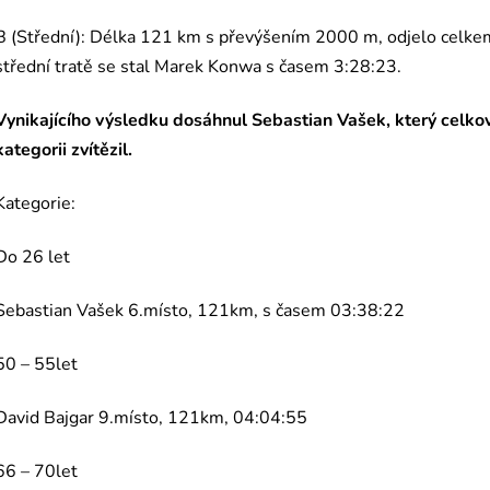
B (Střední): Délka 121 km s převýšením 2000 m, odjelo celke
střední tratě se stal Marek Konwa s časem 3:28:23.
Vynikajícího výsledku dosáhnul Sebastian Vašek, který celko
kategorii zvítězil.
Kategorie:
Do 26 let
Sebastian Vašek 6.místo, 121km, s časem 03:38:22
50 – 55let
David Bajgar 9.místo, 121km, 04:04:55
66 – 70let