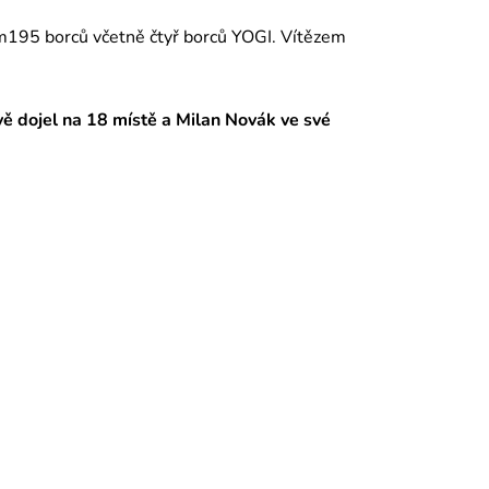
m195 borců včetně čtyř borců YOGI. Vítězem
vě dojel na 18 místě a Milan Novák ve své