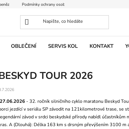
 peněz
Podmínky ochrany osobních údajů
KONTAKT
J
OBLEČENÍ
SERVIS KOL
KONTAKT
Y
BESKYD TOUR 2026
8.7.2026
27.06.2026
- 32. ročník silničního cyklo maratonu Beskyd Tou
borci jezdící v seriálu SP závodit na 121kilometrové trase, se 
legendární závod v srdci beskydské přírody nabídl účastníkům n
tras. A (Dlouhá): Délka 163 km s drsným převýšením 3100 m a