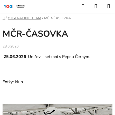
Přejít
Hledat
NÁKUP
na
KOŠÍK
obsah
Domů
/
YOGI RACING TEAM
/
MČR-ČASOVKA
MČR-ČASOVKA
28.6.2026
25.06.2026
-Uničov – setkání s Pepou Černým.
Fotky: klub