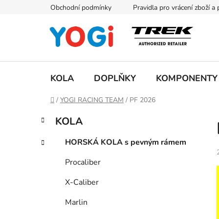
Přejít
Obchodní podmínky
Pravidla pro vrácení zboží a
na
obsah
KOLA
DOPLŇKY
KOMPONENTY
Domů
/
YOGI RACING TEAM
/
PF 2026
P
K
Přeskočit
KOLA
a
kategorie
o
t
s
HORSKÁ KOLA s pevným rámem
e
t
g
Procaliber
r
o
a
r
X-Caliber
i
n
e
n
Marlin
í