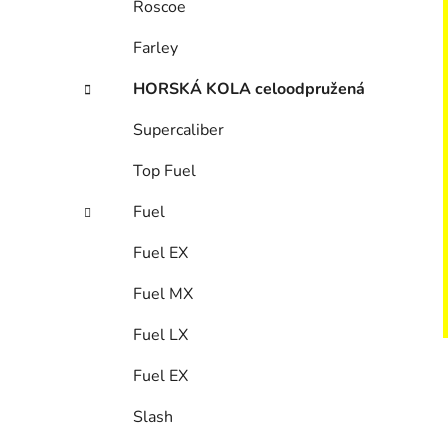
Roscoe
p
a
Farley
n
HORSKÁ KOLA celoodpružená
e
l
Supercaliber
Top Fuel
Fuel
Fuel EX
Fuel MX
Fuel LX
Fuel EX
Slash