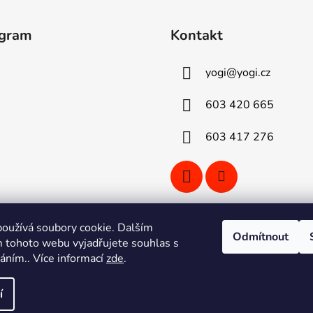
agram
Kontakt
yogi
@
yogi.cz
603 420 665
603 417 276
oužívá soubory cookie. Dalším
Odmítnout
 tohoto webu vyjadřujete souhlas s
Sledovat na Instagramu
váním.. Více informací
zde
.
í
áva vyhrazena.