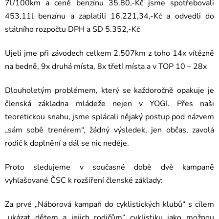
7l/100km a ceně benzínu 35.80,-Kč jsme spotřebovali
453,11l benzínu a zaplatili 16.221,34,-Kč a odvedli do
státního rozpočtu DPH a SD 5.352,-Kč
Ujeli jme při závodech celkem 2.507km z toho 14x vítězně
na bedně, 9x druhá místa, 8x třetí místa a v TOP 10 – 28x
Dlouholetým problémem, který se každoročně opakuje je
členská základna mládeže nejen v YOGI. Přes naši
teoretickou snahu, jsme splácali nějaký postup pod názvem
„sám sobě trenérem“, žádný výsledek, jen občas, zavolá
rodič k doplnění a dál se nic neděje.
Proto sledujeme v současné době dvě kampaně
vyhlašované ČSC k rozšíření členské základy:
Za prvé „Náborová kampaň do cyklistických klubů“ s cílem
„ukázat dětem a jejich rodičům“ cyklistiku jako možnou