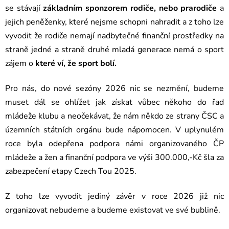
se stávají
základním sponzorem rodiče, nebo prarodiče
a
jejich peněženky, které nejsme schopni nahradit a z toho lze
vyvodit že rodiče nemají nadbytečné finanční prostředky na
straně jedné a straně druhé mladá generace nemá o sport
zájem o
které ví, že sport bolí.
Pro nás, do nové sezóny 2026 nic se nezmění, budeme
muset dál se ohlížet jak získat vůbec někoho do řad
mládeže klubu a neočekávat, že nám někdo ze strany ČSC a
územních státních orgánu bude nápomocen. V uplynulém
roce byla odepřena podpora námi organizovaného ČP
mládeže a žen a finanční podpora ve výši 300.000,-Kč šla za
zabezpečení etapy Czech Tou 2025.
Z toho lze vyvodit jediný závěr v roce 2026 již nic
organizovat nebudeme a budeme existovat ve své bublině.