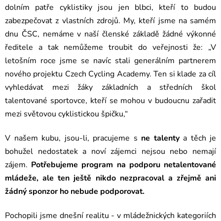
dolním patře cyklistiky jsou jen blbci, kteří to budou
zabezpečovat z vlastních zdrojů. My, kteří jsme na samém
dnu ČSC, nemáme v naší členské základě žádné výkonné
ředitele a tak nemůžeme troubit do veřejnosti že: „V
letošním roce jsme se navíc stali generálním partnerem
nového projektu Czech Cycling Academy. Ten si klade za cíl
vyhledávat mezi žáky základních a středních škol
talentované sportovce, kteří se mohou v budoucnu zařadit
mezi světovou cyklistickou špičku,“
V našem kubu, jsou-li, pracujeme s
ne talenty
a těch je
bohužel nedostatek a noví zájemci nejsou nebo nemají
zájem.
Potřebujeme program na podporu netalentované
mládeže, ale ten ještě nikdo nezpracoval a zřejmě ani
žádný sponzor ho nebude podporovat.
Pochopili jsme dnešní realitu - v mládežnických kategoriích