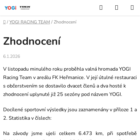
Přejít
Hledat
NÁKUP
na
KOŠÍK
obsah
Domů
/
YOGI RACING TEAM
/
Zhodnocení
Zhodnocení
6.1.2026
V listopadu minulého roku proběhla valná hromada YOGI
Racing Team v areálu FK Heřmanice. V její útulné restauraci
s občerstvením se dostavilo dvacet členů a dva hosté k
zhodnocení uplynuté již 25 sezóny pod názvem YOGI.
Docílené sportovní výsledky jsou zaznamenány v příloze 1 a
2. Statistika v číslech:
Na závody jsme ujeli celkem 6.473 km, při spotřebě