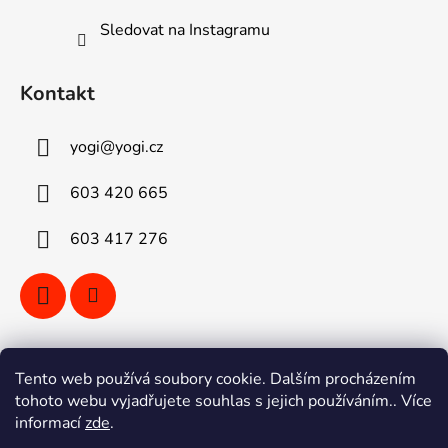
Sledovat na Instagramu
Kontakt
yogi
@
yogi.cz
603 420 665
603 417 276
Vyhledávání
Tento web používá soubory cookie. Dalším procházením
tohoto webu vyjadřujete souhlas s jejich používáním.. Více
informací
zde
.
HLEDAT