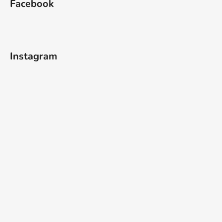
Facebook
p
a
t
í
Instagram