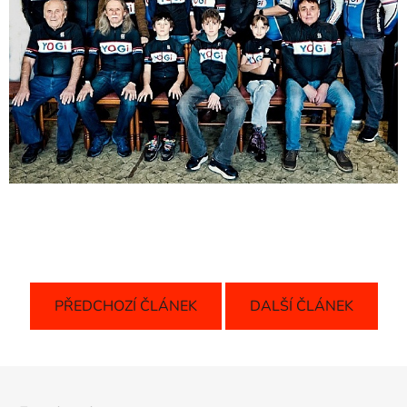
PŘEDCHOZÍ ČLÁNEK
DALŠÍ ČLÁNEK
Z
á