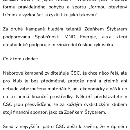
formu pravidelného pohybu a sportu „formou otevřený
trénink a vyzkoušet si cyklistiku jako takovou“.
Za druhé kampaně hledání talentů Zdeňkem Štybarem
podporována Společnosti MND Energie, a.s.a která
dlouhodobě podporuje mezinárodní českou cyklistiku.
Co k tomu dodat:
Náborové kampaně zviditelňuje ČSC, že chce něco řeší, ale
pro klub je bez předmětná, protože není a zřejmě ani
nebude zabezpečena materiálně, ani ekonomicky a náš klub
na to nemá finanční prostředky. Někteří představitele v
ČSC jsou přesvědčeni, že za každým cyklistickým klubem
stojí finanční sponzor, jako za Zdeňkem Štybarem.
Snad v nejvyšším patru ČSC došli k závěru, že v úplném