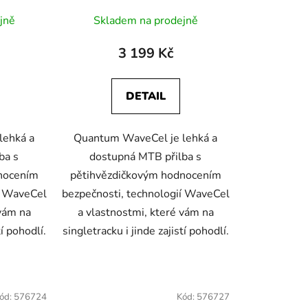
jně
Skladem na prodejně
3 199 Kč
DETAIL
lehká a
Quantum WaveCel je lehká a
ba s
dostupná MTB přilba s
nocením
pětihvězdičkovým hodnocením
í WaveCel
bezpečnosti, technologií WaveCel
 vám na
a vlastnostmi, které vám na
tí pohodlí.
singletracku i jinde zajistí pohodlí.
ód:
576724
Kód:
576727