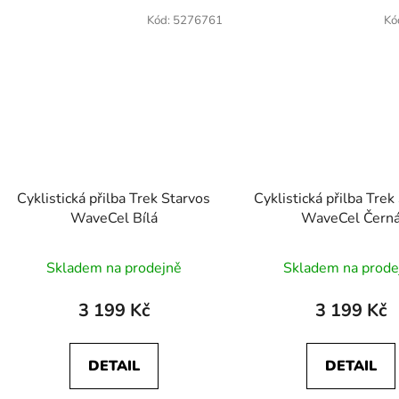
Kód:
5276761
Kó
Cyklistická přilba Trek Starvos
Cyklistická přilba Trek
WaveCel Bílá
WaveCel Čern
Skladem na prodejně
Skladem na prode
3 199 Kč
3 199 Kč
DETAIL
DETAIL