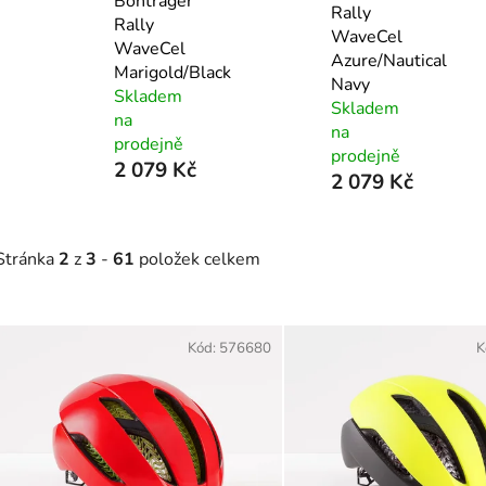
Bontrager
Rally
Rally
WaveCel
WaveCel
Azure/Nautical
Marigold/Black
Navy
Skladem
Skladem
na
na
prodejně
prodejně
2 079 Kč
2 079 Kč
Stránka
2
z
3
-
61
položek celkem
V
ý
Kód:
576680
K
p
s
p