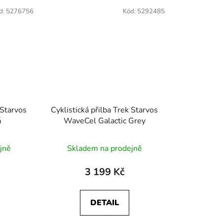
d:
5276756
Kód:
5292485
 Starvos
Cyklistická přilba Trek Starvos
á
WaveCel Galactic Grey
jně
Skladem na prodejně
3 199 Kč
DETAIL