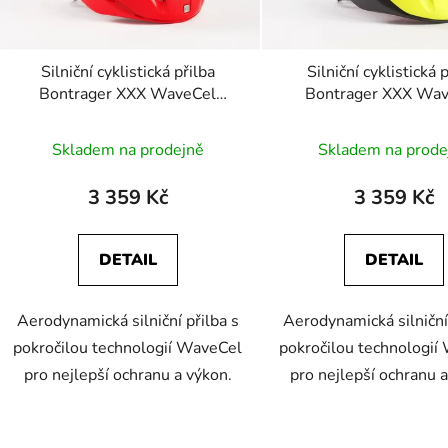
r
o
d
Silniční cyklistická přilba
Silniční cyklistická 
u
Bontrager XXX WaveCel
Bontrager XXX Wa
k
Červená
Radioactive Yellow/
t
Skladem na prodejně
Skladem na prode
ů
3 359 Kč
3 359 Kč
DETAIL
DETAIL
Aerodynamická silniční přilba s
Aerodynamická silniční 
pokročilou technologií WaveCel
pokročilou technologií
pro nejlepší ochranu a výkon.
pro nejlepší ochranu a