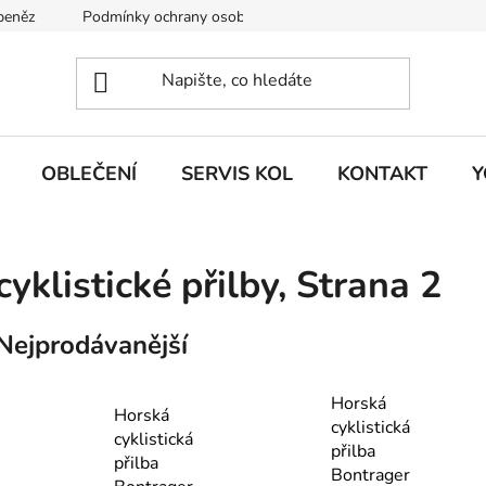
 peněz
Podmínky ochrany osobních údajů
KONTAKT
J
OBLEČENÍ
SERVIS KOL
KONTAKT
Y
cyklistické přilby
, Strana 2
Nejprodávanější
Horská
Horská
cyklistická
cyklistická
přilba
přilba
Bontrager