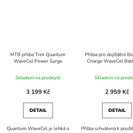
MTB přilba Trek Quantum
Přilba pro dojíždění B
WaveCel Power Surge
Charge WaveCel Batt
Blue
Skladem na prodejně
Skladem na prode
3 199 Kč
2 959 Kč
DETAIL
DETAIL
Quantum WaveCel je lehká a
Přilba schválená k použití