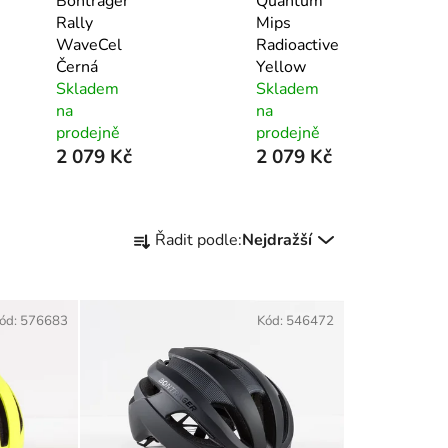
Bontrager
Quantum
Rally
Mips
WaveCel
Radioactive
Černá
Yellow
Skladem
Skladem
na
na
prodejně
prodejně
2 079 Kč
2 079 Kč
Ř
Řadit podle:
Nejdražší
a
z
e
ód:
576683
Kód:
546472
n
í
p
r
o