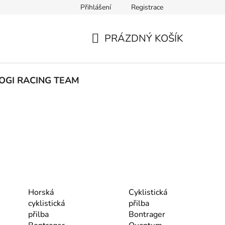
Přihlášení
Registrace
ak nakupovat
PRÁZDNÝ KOŠÍK
NÁKUPNÍ
KOŠÍK
OGI RACING TEAM
Horská
Cyklistická
cyklistická
přilba
přilba
Bontrager