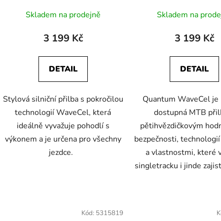
Skladem na prodejně
Skladem na prode
3 199 Kč
3 199 Kč
DETAIL
DETAIL
Stylová silniční přilba s pokročilou
Quantum WaveCel je 
technologií WaveCel, která
dostupná MTB přil
ideálně vyvažuje pohodlí s
pětihvězdičkovým hod
výkonem a je určena pro všechny
bezpečnosti, technologi
jezdce.
a vlastnostmi, které
singletracku i jinde zajis
Kód:
5315819
K