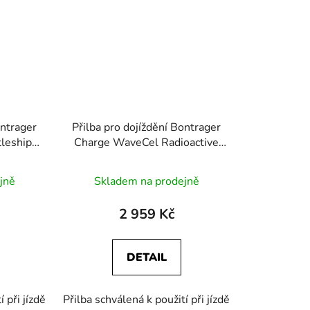
ontrager
Přilba pro dojíždění Bontrager
leship
Charge WaveCel Radioactive
Yellow/černá
jně
Skladem na prodejně
2 959 Kč
DETAIL
 při jízdě
Přilba schválená k použití při jízdě