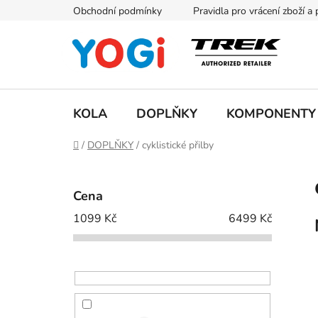
Přejít
Obchodní podmínky
Pravidla pro vrácení zboží a
na
obsah
KOLA
DOPLŇKY
KOMPONENTY
Domů
/
DOPLŇKY
/
cyklistické přilby
P
o
Cena
s
1099
Kč
6499
Kč
t
r
a
n
n
í