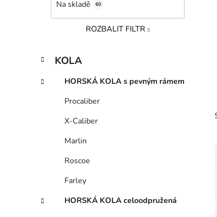
Na skladě
60
p
a
ROZBALIT FILTR
n
e
K
Přeskočit
l
KOLA
a
kategorie
t
HORSKÁ KOLA s pevným rámem
e
g
Procaliber
o
r
X-Caliber
i
e
Marlin
Roscoe
Farley
i
HORSKÁ KOLA celoodpružená