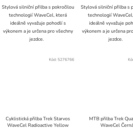
Stylová silniční přilba s pokročilou
Stylová silniční přilba s
technologií WaveCel, která
technologií WaveCel,
ideálně vyvažuje pohodlí s
ideálně vyvažuje poh
výkonem a je určena pro všechny
výkonem a je určena pr
jezdce.
jezdce.
Kód:
5276766
Kó
Cyklistická přilba Trek Starvos
MTB přilba Trek Qu
WaveCel Radioactive Yellow
WaveCel Čern