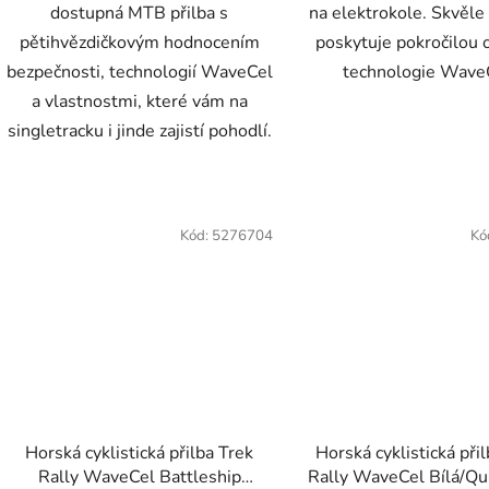
dostupná MTB přilba s
na elektrokole. Skvěle
pětihvězdičkovým hodnocením
poskytuje pokročilou 
bezpečnosti, technologií WaveCel
technologie Wave
a vlastnostmi, které vám na
singletracku i jinde zajistí pohodlí.
Kód:
5276704
Kó
Horská cyklistická přilba Trek
Horská cyklistická při
Rally WaveCel Battleship
Rally WaveCel Bílá/Qui