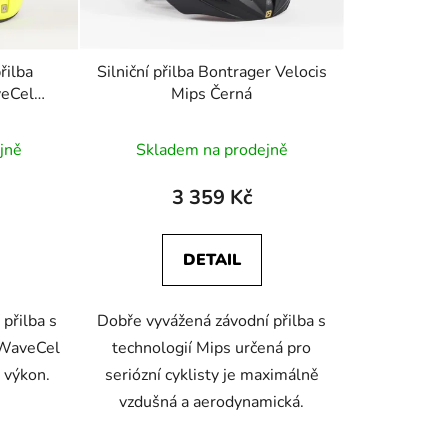
d
u
k
přilba
Silniční přilba Bontrager Velocis
t
veCel
Mips Černá
ů
černá
jně
Skladem na prodejně
3 359 Kč
DETAIL
přilba s
Dobře vyvážená závodní přilba s
 WaveCel
technologií Mips určená pro
 výkon.
seriózní cyklisty je maximálně
vzdušná a aerodynamická.