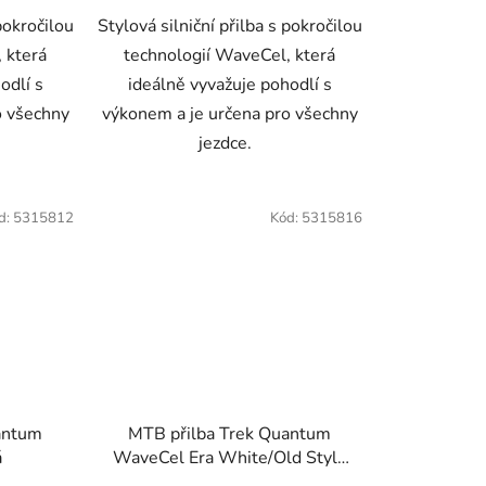
 pokročilou
Stylová silniční přilba s pokročilou
 která
technologií WaveCel, která
odlí s
ideálně vyvažuje pohodlí s
o všechny
výkonem a je určena pro všechny
jezdce.
d:
5315812
Kód:
5315816
antum
MTB přilba Trek Quantum
á
WaveCel Era White/Old Style
Gold