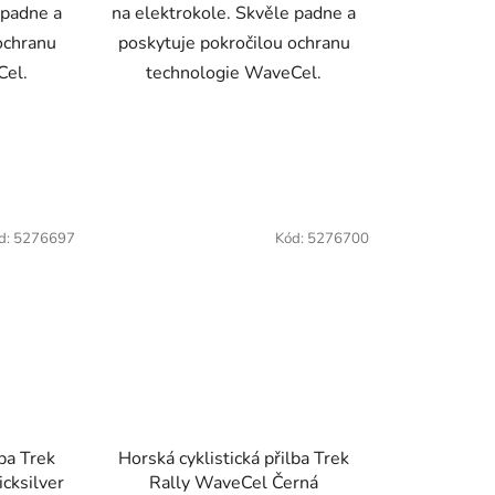
 padne a
na elektrokole. Skvěle padne a
ochranu
poskytuje pokročilou ochranu
Cel.
technologie WaveCel.
d:
5276697
Kód:
5276700
lba Trek
Horská cyklistická přilba Trek
cksilver
Rally WaveCel Černá