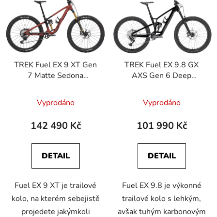
p
o
i
d
s
u
p
k
r
t
TREK Fuel EX 9 XT Gen
TREK Fuel EX 9.8 GX
o
ů
7 Matte Sedona
AXS Gen 6 Deep
d
Red/Pennyflake
Smoke
u
Splatter
Vyprodáno
Vyprodáno
k
t
142 490 Kč
101 990 Kč
ů
DETAIL
DETAIL
Fuel EX 9 XT je trailové
Fuel EX 9.8 je výkonné
kolo, na kterém sebejistě
trailové kolo s lehkým,
projedete jakýmkoli
avšak tuhým karbonovým