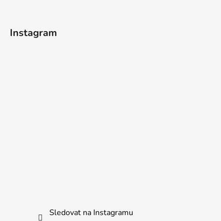
t
í
Instagram
Sledovat na Instagramu