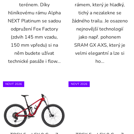
terénem. Díky
rámem, který je hladký,
hliníkovému rámu Alpha
tichý a nezalekne se
NEXT Platinum se sadou
žádného trailu. Je osazeno
odpružení Fox Factory
nejnovější technologií
(zdvih 145 mm vzadu,
jako např. pohonem
150 mm vpředu) si na
SRAM GX AXS, který je
něm budete užívat
velmi elegantní a lze si
technické pasáže i flow...
ho...
NOVÝ 2026
NOVÝ 2026