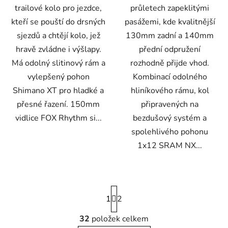
trailové kolo pro jezdce,
průletech zapeklitými
kteří se pouští do drsných
pasážemi, kde kvalitnější
sjezdů a chtějí kolo, jež
130mm zadní a 140mm
hravě zvládne i výšlapy.
přední odpružení
Má odolný slitinový rám a
rozhodně přijde vhod.
vylepšený pohon
Kombinací odolného
Shimano XT pro hladké a
hliníkového rámu, kol
přesné řazení. 150mm
připravených na
vidlice FOX Rhythm si...
bezdušový systém a
spolehlivého pohonu
1x12 SRAM NX...
S
1
t
2
r
á
32
položek celkem
O