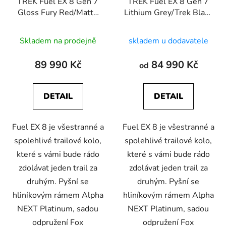
TREK Fuel EX 8 Gen 7
TREK Fuel EX 8 Gen 7
Gloss Fury Red/Matte
Lithium Grey/Trek Black
Dark Carmine
Splatter
Skladem na prodejně
skladem u dodavatele
89 990 Kč
84 990 Kč
od
DETAIL
DETAIL
Fuel EX 8 je všestranné a
Fuel EX 8 je všestranné a
spolehlivé trailové kolo,
spolehlivé trailové kolo,
které s vámi bude rádo
které s vámi bude rádo
zdolávat jeden trail za
zdolávat jeden trail za
druhým. Pyšní se
druhým. Pyšní se
hliníkovým rámem Alpha
hliníkovým rámem Alpha
NEXT Platinum, sadou
NEXT Platinum, sadou
odpružení Fox
odpružení Fox