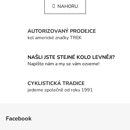
n
v
k
NAHORU
l
o
á
v
á
d
n
a
AUTORIZOVANÝ PRODEJCE
í
c
kol americké značky TREK
í
p
r
NAŠLI JSTE STEJNÉ KOLO LEVNĚJI?
v
Napište nám a my se vám ozveme!
k
y
v
CYKLISTICKÁ TRADICE
ý
jedeme společně od roku 1991
p
i
Z
s
u
á
Facebook
p
a