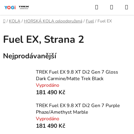
Přejít
Hledat
NÁKUP
na
KOŠÍK
obsah
Domů
/
KOLA
/
HORSKÁ KOLA celoodpružená
/
Fuel
/
Fuel EX
Fuel EX
, Strana 2
Nejprodávanější
TREK Fuel EX 9.8 XT Di2 Gen 7 Gloss
Dark Carmine/Matte Trek Black
Vyprodáno
181 490 Kč
TREK Fuel EX 9.8 XT Di2 Gen 7 Purple
Phaze/Amethyst Marble
Vyprodáno
181 490 Kč