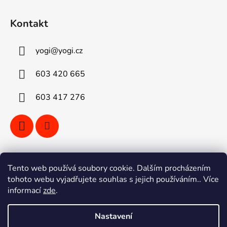
Kontakt
yogi
@
yogi.cz
603 420 665
603 417 276
Vyhledávání
Tento web používá soubory cookie. Dalším procházením
tohoto webu vyjadřujete souhlas s jejich používáním.. Více
informací
zde
.
HLEDAT
Nastavení