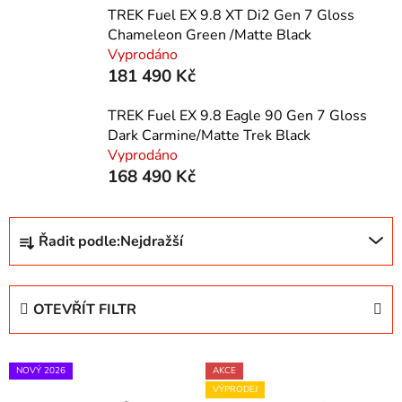
TREK Fuel EX 9.8 XT Di2 Gen 7 Gloss
Chameleon Green /Matte Black
Vyprodáno
181 490 Kč
TREK Fuel EX 9.8 Eagle 90 Gen 7 Gloss
Dark Carmine/Matte Trek Black
Vyprodáno
168 490 Kč
Ř
Řadit podle:
Nejdražší
a
z
e
OTEVŘÍT FILTR
n
í
V
p
NOVÝ 2026
AKCE
ý
r
VÝPRODEJ