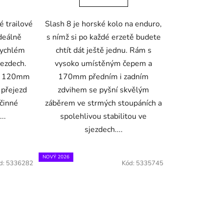
é trailové
Slash 8 je horské kolo na enduro,
ideálně
s nímž si po každé erzetě budete
 rychlém
chtít dát ještě jednu. Rám s
sjezdech.
vysoko umístěným čepem a
 a 120mm
170mm předním i zadním
 přejezd
zdvihem se pyšní skvělým
činné
záběrem ve strmých stoupáních a
..
spolehlivou stabilitou ve
sjezdech....
NOVÝ 2026
d:
5336282
Kód:
5335745