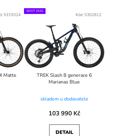
z
e
NOVÝ 2026
d:
5319324
Kód:
5302812
n
í
p
r
o
d
u
k
4 Matte
TREK Slash 8 generace 6
t
Marianas Blue
ů
skladem u dodavatele
103 990 Kč
DETAIL