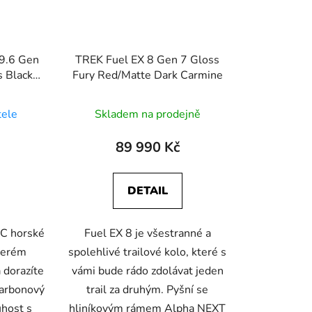
 9.6 Gen
TREK Fuel EX 8 Gen 7 Gloss
s Black
Fury Red/Matte Dark Carmine
tele
Skladem na prodejně
89 990 Kč
DETAIL
XC horské
Fuel EX 8 je všestranné a
kterém
spolehlivé trailové kolo, které s
a dorazíte
vámi bude rádo zdolávat jeden
karbonový
trail za druhým. Pyšní se
uhost s
hliníkovým rámem Alpha NEXT