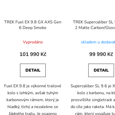
TREK Fuel EX 9.8 GX AXS Gen
TREK Supercaliber SL
6 Deep Smoke
2 Matte Carbon/Glos
Splatter
Vyprodáno
skladem u dodava
101 990 Kč
99 990 Kč
DETAIL
DETAIL
Fuel EX 9.8 je výkonné trailové
Supercaliber SL 9.6 je 
kolo s lehkým, avšak tuhým
kolo z karbonu, na 
karbonovým rámem, který je
prosvištíte singletrack 
hladký, tichý a nezalekne se
do cíle jako raketa. Má 
žádného trailu. Je osazeno
rám, který vyvažuje t