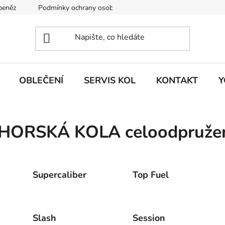
 peněz
Podmínky ochrany osobních údajů
KONTAKT
J
OBLEČENÍ
SERVIS KOL
KONTAKT
Y
HORSKÁ KOLA celoodpruže
Supercaliber
Top Fuel
Slash
Session