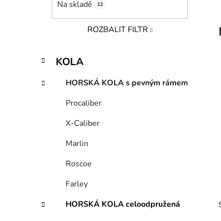
Na skladě
12
p
a
ROZBALIT FILTR
n
e
K
Přeskočit
l
KOLA
a
kategorie
t
HORSKÁ KOLA s pevným rámem
e
g
Procaliber
o
r
X-Caliber
i
e
Marlin
Roscoe
Farley
HORSKÁ KOLA celoodpružená