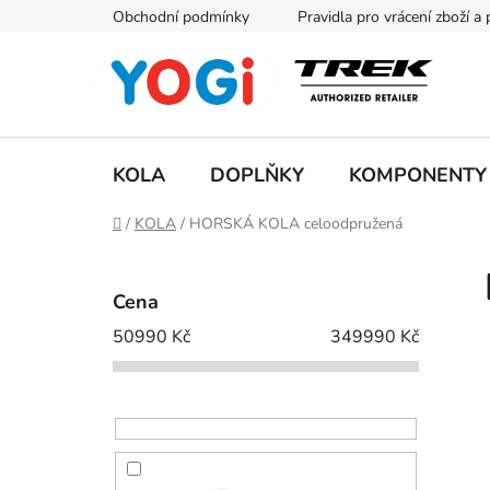
Přejít
Obchodní podmínky
Pravidla pro vrácení zboží a
na
obsah
KOLA
DOPLŇKY
KOMPONENTY
Domů
/
KOLA
/
HORSKÁ KOLA celoodpružená
P
o
Cena
s
50990
Kč
349990
Kč
t
r
a
n
n
í