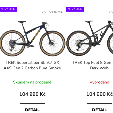
V
NOVÝ 2026
NOVÝ 2026
ý
Kód:
5336256
Kó
p
s
p
r
o
d
TREK Supercaliber SL 9.7 GX
TREK Top Fuel 8 Gen 
u
AXS Gen 2 Carbon Blue Smoke
Dark Web
k
t
Skladem na prodejně
Vyprodáno
ů
104 990 Kč
104 990 Kč
DETAIL
DETAIL