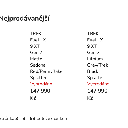
Nejprodávanější
TREK
TREK
Fuel LX
Fuel LX
9 XT
9 XT
Gen 7
Gen 7
Matte
Lithium
Sedona
Grey/Trek
Red/Pennyflake
Black
Splatter
Splatter
Vyprodáno
Vyprodáno
147 990
147 990
Kč
Kč
Stránka
3
z
3
-
63
položek celkem