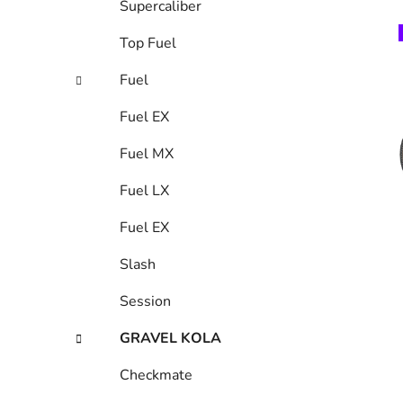
Supercaliber
Top Fuel
Fuel
i
Fuel EX
Fuel MX
Fuel LX
Fuel EX
Slash
Session
GRAVEL KOLA
Checkmate