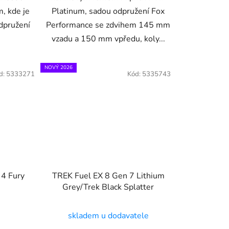
m, kde je
Platinum, sadou odpružení Fox
odpružení
Performance se zdvihem 145 mm
vzadu a 150 mm vpředu, koly...
NOVÝ 2026
d:
5333271
Kód:
5335743
 4 Fury
TREK Fuel EX 8 Gen 7 Lithium
Grey/Trek Black Splatter
skladem u dodavatele