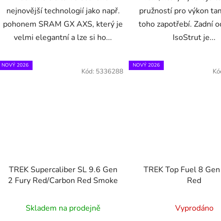
nejnovější technologií jako např.
pružností pro výkon ta
pohonem SRAM GX AXS, který je
toho zapotřebí. Zadní 
velmi elegantní a lze si ho...
IsoStrut je...
NOVÝ 2026
NOVÝ 2026
Kód:
5336288
Kó
TREK Supercaliber SL 9.6 Gen
TREK Top Fuel 8 Gen
2 Fury Red/Carbon Red Smoke
Red
Skladem na prodejně
Vyprodáno