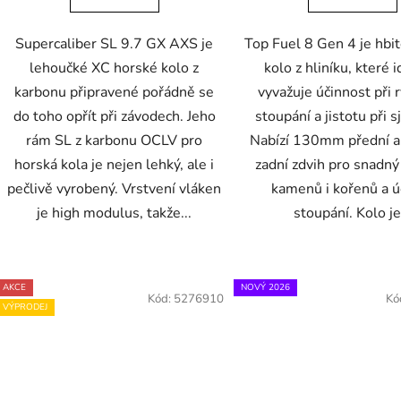
Supercaliber SL 9.7 GX AXS je
Top Fuel 8 Gen 4 je hbit
lehoučké XC horské kolo z
kolo z hliníku, které 
karbonu připravené pořádně se
vyvažuje účinnost při
do toho opřít při závodech. Jeho
stoupání a jistotu při 
rám SL z karbonu OCLV pro
Nabízí 130mm přední
horská kola je nejen lehký, ale i
zadní zdvih pro snadný
pečlivě vyrobený. Vrstvení vláken
kamenů i kořenů a ú
je high modulus, takže...
stoupání. Kolo je.
AKCE
NOVÝ 2026
Kód:
5276910
Kó
VÝPRODEJ