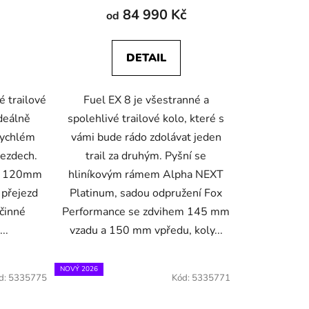
84 990 Kč
od
DETAIL
é trailové
Fuel EX 8 je všestranné a
ideálně
spolehlivé trailové kolo, které s
 rychlém
vámi bude rádo zdolávat jeden
sjezdech.
trail za druhým. Pyšní se
 a 120mm
hliníkovým rámem Alpha NEXT
 přejezd
Platinum, sadou odpružení Fox
činné
Performance se zdvihem 145 mm
..
vzadu a 150 mm vpředu, koly...
NOVÝ 2026
d:
5335775
Kód:
5335771