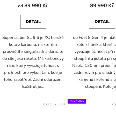
89 990 Kč
89 990 Kč
od
DETAIL
DETAIL
Supercaliber SL 9.6 je XC horské
Top Fuel 8 Gen 4 je hbit
kolo z karbonu, na kterém
kolo z hliníku, které 
prosvištíte singletrack a dorazíte
vyvažuje účinnost při
do cíle jako raketa. Má karbonový
stoupání a jistotu při 
rám, který vyvažuje tuhost s
Nabízí 130mm přední
pružností pro výkon tam, kde je
zadní zdvih pro snadný
toho zapotřebí. Zadní odpružení
kamenů i kořenů a ú
IsoStrut je...
stoupání. Kolo je.
NOVÝ 2026
Kód:
5323800
Kó